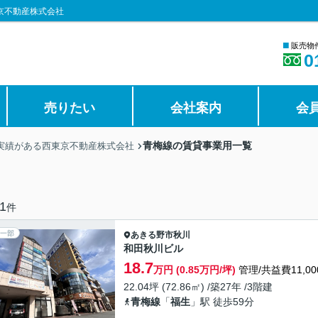
京不動産株式会社
■
販売物
0
売りたい
会社案内
会
青梅線の賃貸事業用一覧
の実績がある西東京不動産株式会社
1
件
一部
あきる野市
秋川
和田秋川ビル
18.7
万円 (0.85万円/坪)
管理/共益費11,00
22.04坪 (72.86㎡) /築27年 /3階建
青梅線
「
福生
」駅 徒歩59分