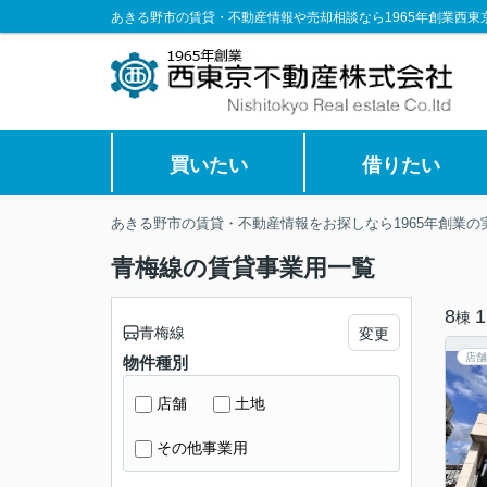
あきる野市の賃貸・不動産情報や売却相談なら1965年創業西東
買いたい
借りたい
あきる野市の賃貸・不動産情報をお探しなら1965年創業
青梅線の賃貸事業用一覧
8
1
棟
青梅線
変更
店舗
物件種別
店舗
土地
その他事業用