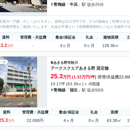
青梅線
「
牛浜
」駅 徒歩25分
生熊川一戸建」のここがイチオシ。賃料は13.2万円です。2つの路線をご利用でき
の快適空間をご提供いたします。礼金が不要という初期費用節約につながる物件で
賃料
管理費・共益費
敷金/保証金
礼金
建物面積
13.2
-
4ヶ月
0ヶ月
128.36㎡
万円
一部
あきる野市
秋川
アークスクエアあきる野 貸店舗
25.3
万円 (1.32万円/坪)
管理/共益費22,00
19.17坪 (63.38㎡) /- /6階建
青梅線
「
福生
」駅 徒歩58分
賃料
管理費・共益費
敷金/保証金
礼金
面積
25.3
22,000円
4ヶ月
0ヶ月
63.38㎡
1
万円