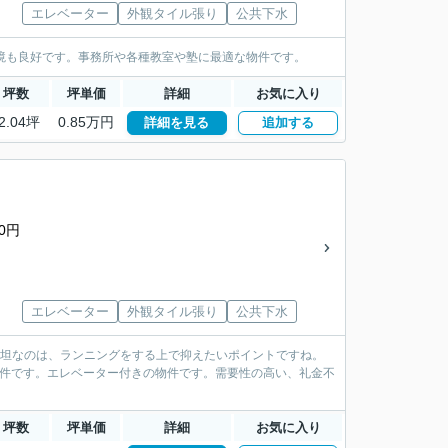
エレベーター
外観タイル張り
公共下水
境も良好です。事務所や各種教室や塾に最適な物件です。
坪数
坪単価
詳細
お気に入り
2.04坪
0.85万円
詳細を見る
追加する
0円
エレベーター
外観タイル張り
公共下水
平坦なのは、ランニングをする上で抑えたいポイントですね。
物件です。エレベーター付きの物件です。需要性の高い、礼金不
坪数
坪単価
詳細
お気に入り