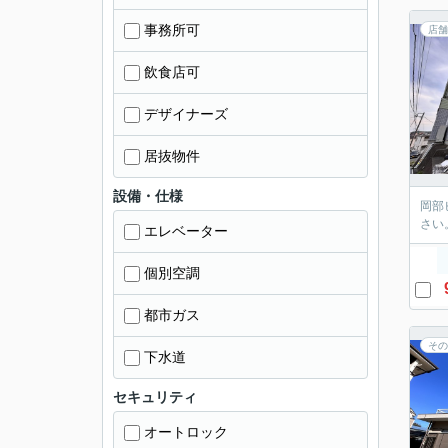
事務所可
店舗
飲食店可
デザイナーズ
居抜物件
設備・仕様
岡部
さい
エレベーター
個別空調
都市ガス
その
下水道
セキュリティ
オートロック