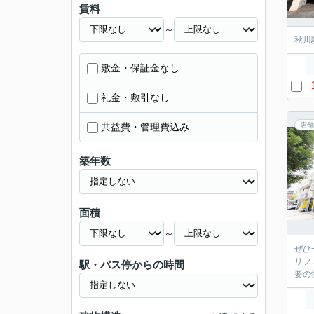
賃料
～
秋川
敷金・保証金なし
礼金・敷引なし
共益費・管理費込み
店舗
築年数
面積
～
ぜひ
リフ
駅・バス停からの時間
要の