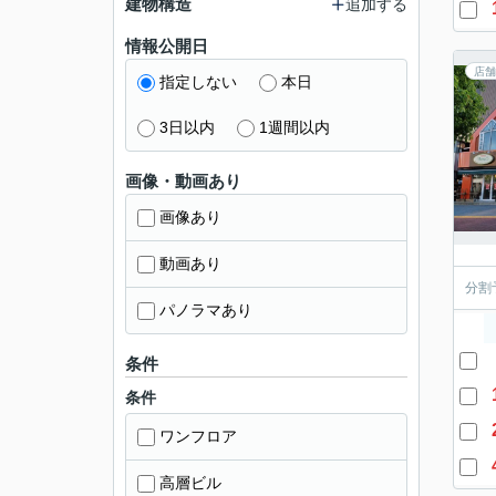
建物構造
追加する
情報公開日
店舗
指定しない
本日
3日以内
1週間以内
画像・動画あり
画像あり
動画あり
分割
パノラマあり
条件
条件
ワンフロア
高層ビル