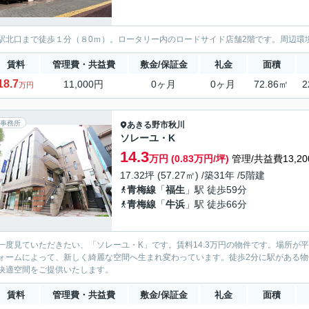
駅北口まで徒歩１分（８0ｍ）。ロータリー内のロードサイド店舗2階です。周辺環
賃料
管理費・共益費
敷金/保証金
礼金
面積
18.7
11,000円
0ヶ月
0ヶ月
72.86㎡
2
万円
事務所
あきる野市
秋川
ソレーユ・K
14.3
万円 (0.83万円/坪)
管理/共益費13,20
17.32坪 (57.27㎡) /築31年 /5階建
青梅線
「
福生
」駅 徒歩59分
青梅線
「
牛浜
」駅 徒歩66分
一度見ていただきたい、「ソレーユ・K」です。賃料14.3万円の物件です。場所が
ォームによって、新しく綺麗な空間へ生まれ変わっています。徒歩2分に駅がある
快適空間をご提供いたします。
賃料
管理費・共益費
敷金/保証金
礼金
面積