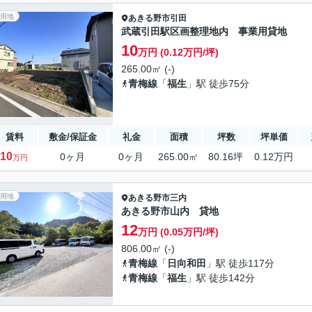
用地
あきる野市
引田
武蔵引田駅区画整理地内 事業用貸地
10
万円 (0.12万円/坪)
265.00㎡ (-)
青梅線
「
福生
」駅 徒歩75分
賃料
敷金/保証金
礼金
面積
坪数
坪単価
10
0ヶ月
0ヶ月
265.00㎡
80.16坪
0.12万円
万円
用地
あきる野市
三内
あきる野市山内 貸地
12
万円 (0.05万円/坪)
806.00㎡ (-)
青梅線
「
日向和田
」駅 徒歩117分
青梅線
「
福生
」駅 徒歩142分