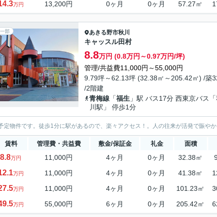
14.3
13,200円
0ヶ月
0ヶ月
57.27㎡
1
万円
一部
あきる野市
秋川
キャッスル田村
8.8
万円 (0.8万円～0.97万円/坪)
管理/共益費11,000円～55,000円
9.79坪～62.13坪 (32.38㎡～205.42㎡) /築
/2階建
青梅線
「
福生
」駅 バス17分 西東京バス「
川駅」 停歩1分
予定物件です。徒歩1分に駅があるので、楽々アクセス！。人の往来が活発で賑や
賃料
管理費・共益費
敷金/保証金
礼金
面積
8.8
11,000円
4ヶ月
0ヶ月
32.38㎡
万円
12.1
11,000円
4ヶ月
0ヶ月
41.38㎡
1
万円
27.5
11,000円
4ヶ月
0ヶ月
101.23㎡
3
万円
49.5
55,000円
6ヶ月
0ヶ月
205.42㎡
6
万円