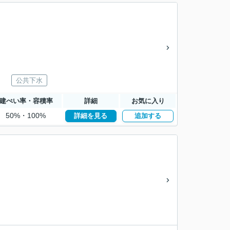
公共下水
建ぺい率・容積率
詳細
お気に入り
50%・100%
詳細を見る
追加する