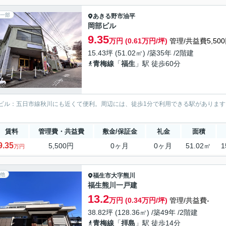
一部
あきる野市
油平
岡部ビル
9.35
万円 (0.61万円/坪)
管理/共益費5,50
15.43坪 (51.02㎡) /築35年 /2階建
青梅線
「
福生
」駅 徒歩60分
ビル：五日市線秋川にも近くて便利。周辺には、徒歩1分で利用できる駅があります
。
賃料
管理費・共益費
敷金/保証金
礼金
面積
9.35
5,500円
0ヶ月
0ヶ月
51.02㎡
1
万円
他
福生市
大字熊川
福生熊川一戸建
13.2
万円 (0.34万円/坪)
管理/共益費-
38.82坪 (128.36㎡) /築49年 /2階建
青梅線
「
拝島
」駅 徒歩14分