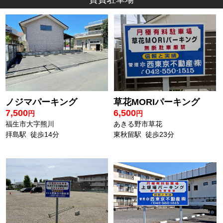
ノジマパーキング
草花MORIパーキング
7,500
6,500
円
円
福生市大字熊川
あきる野市草花
拝島駅 徒歩14分
東秋留駅 徒歩23分