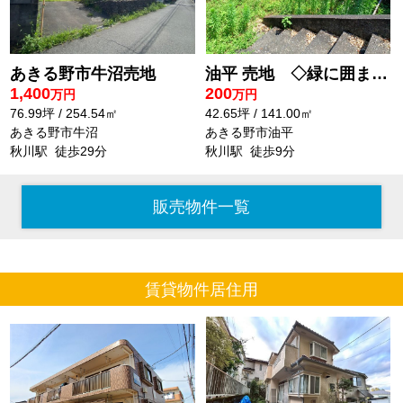
あきる野市牛沼売地
油平 売地 ◇緑に囲まれた閑静な住宅地◇
1,400
200
万円
万円
76.99坪 / 254.54㎡
42.65坪 / 141.00㎡
あきる野市牛沼
あきる野市油平
秋川駅 徒歩29分
秋川駅 徒歩9分
販売物件一覧
賃貸物件居住用