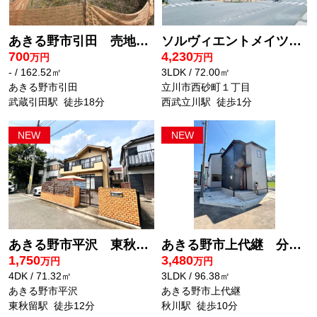
あきる野市引田 売地 49坪
ソルヴィエントメイツ西武立川
700
4,230
万円
万円
- / 162.52㎡
3LDK / 72.00㎡
あきる野市引田
立川市西砂町１丁目
武蔵引田駅 徒歩18分
西武立川駅 徒歩1分
あきる野市平沢 東秋留駅徒歩12分♪1,750万円の4DK中古戸建
あきる野市上代継 分譲住宅 2号棟
1,750
3,480
万円
万円
4DK / 71.32㎡
3LDK / 96.38㎡
あきる野市平沢
あきる野市上代継
東秋留駅 徒歩12分
秋川駅 徒歩10分