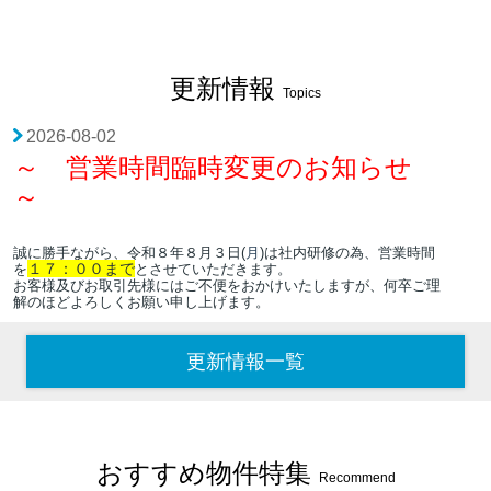
更新情報
Topics
2026-08-02
～ 営業時間臨時変更のお知らせ
～
誠に勝手ながら、令和８年８月３日
(
月
)
は社内研修の為、営業時間
１７：００
まで
を
とさせていただきます。
お客様及びお取引先様にはご不便をおかけいたしますが、何卒ご理
解のほどよろしくお願い申し上げます。
2026-05-08
更新情報一覧
～ 臨時休業のお知らせ ～
誠に勝手ながら、令和８年５月１０日
(
日
)
はイベント参加
の為、臨
時休業とさせていただきます。
おすすめ物件特集
お客様及びお取引先様にはご不便をおかけいたしますが、何卒ご理
Recommend
解のほどよろしくお願い申し上げます。