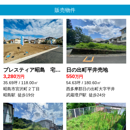
販売物件
2026-05-03
ゴールデンウィーク休業の
お知らせ
平素は格別のご愛顧を頂き誠にありがとうござ
います。
誠に勝手ながら下記の通りゴールデンウィーク
休業とさせていただきます。
プレスティア昭島 宅地分譲全10区画売地 昭島市宮沢町 4号区 建築条件なし
日の出町平井売地
大変ご迷惑をおかけ致しますがよろしくお願い
3,280
550
万円
万円
申し上げます。
35.69坪 / 118.00㎡
54.63坪 / 180.60㎡
昭島市宮沢町２丁目
西多摩郡日の出町大字平井
令和8年5月4日(月)から令和8年5月6
昭島駅 徒歩19分
武蔵増戸駅 徒歩24分
日(水)
令和8年5
月7日(木)より通常営業いたします。