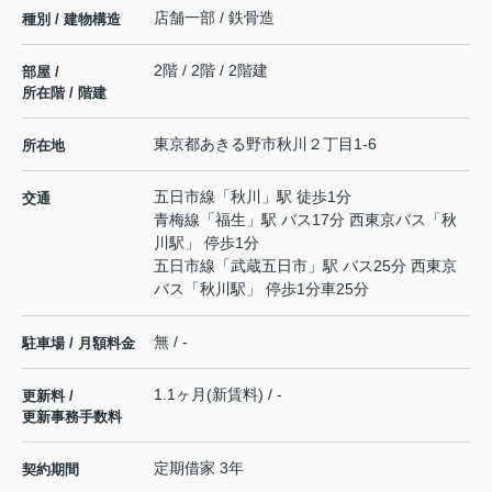
店舗一部 / 鉄骨造
種別 / 建物構造
2階 / 2階 / 2階建
部屋 /
所在階 / 階建
東京都
あきる野市
秋川
２丁目1-6
所在地
五日市線
「
秋川
」駅 徒歩1分
交通
青梅線
「
福生
」駅 バス17分 西東京バス「秋
川駅」 停歩1分
五日市線
「
武蔵五日市
」駅 バス25分 西東京
バス「秋川駅」 停歩1分車25分
無 / -
駐車場 / 月額料金
1.1ヶ月(新賃料) / -
更新料 /
更新事務手数料
定期借家 3年
契約期間