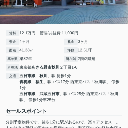
12.1万円 管理/共益費 11,000円
賃料
4ヶ月
0ヶ月
敷金
礼金
41.38㎡
12.51坪
面積
坪数
築32年
2階/2階建
築年数
所在階
東京都
あきる野市
秋川
２丁目1-6
所在地
五日市線
「
秋川
」駅 徒歩1分
交通
青梅線
「
福生
」駅 バス17分 西東京バス「秋川駅」 停歩
1分
五日市線
「
武蔵五日市
」駅 バス25分 西東京バス「秋川
駅」 停歩1分車25分
セールスポイント
分割予定物件です。徒歩1分に駅があるので、楽々アクセス！。