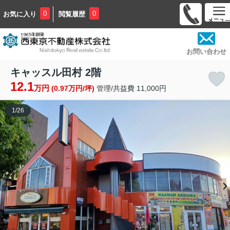
0
0
お気に入り
閲覧履歴
お問い合わせ
キャッスル田村 2階
12.1
万円
(0.97万円/坪)
管理/共益費 11,000円
1
/
26