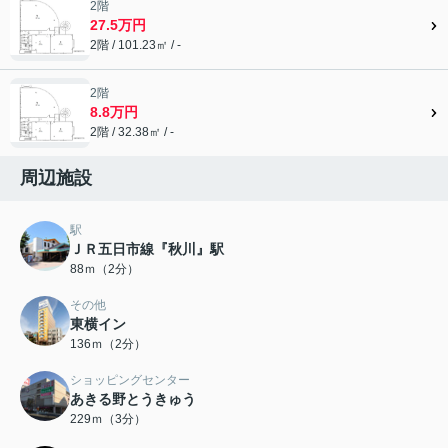
2階
27.5万円
2階 / 101.23㎡ / -
2階
8.8万円
2階 / 32.38㎡ / -
周辺施設
駅
ＪＲ五日市線『秋川』駅
88ｍ（2分）
その他
東横イン
136ｍ（2分）
ショッピングセンター
あきる野とうきゅう
229ｍ（3分）