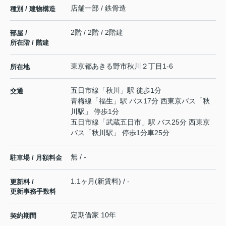
店舗一部 / 鉄骨造
種別 / 建物構造
2階 / 2階 / 2階建
部屋 /
所在階 / 階建
東京都
あきる野市
秋川
２丁目1-6
所在地
五日市線
「
秋川
」駅 徒歩1分
交通
青梅線
「
福生
」駅 バス17分 西東京バス「秋
川駅」 停歩1分
五日市線
「
武蔵五日市
」駅 バス25分 西東京
バス「秋川駅」 停歩1分車25分
無 / -
駐車場 / 月額料金
1.1ヶ月(新賃料) / -
更新料 /
更新事務手数料
定期借家 10年
契約期間