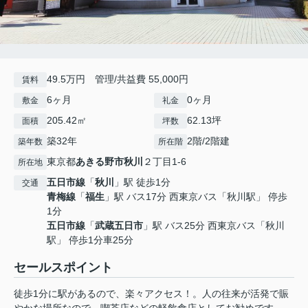
49.5万円 管理/共益費 55,000円
賃料
6ヶ月
0ヶ月
敷金
礼金
205.42㎡
62.13坪
面積
坪数
築32年
2階/2階建
築年数
所在階
東京都
あきる野市
秋川
２丁目1-6
所在地
五日市線
「
秋川
」駅 徒歩1分
交通
青梅線
「
福生
」駅 バス17分 西東京バス「秋川駅」 停歩
1分
五日市線
「
武蔵五日市
」駅 バス25分 西東京バス「秋川
駅」 停歩1分車25分
セールスポイント
徒歩1分に駅があるので、楽々アクセス！。人の往来が活発で賑