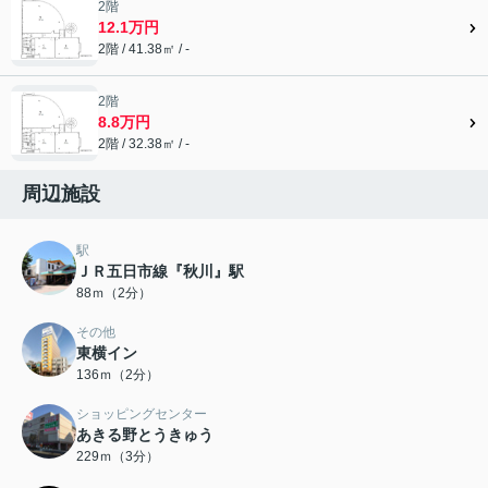
2階
12.1万円
2階 / 41.38㎡ / -
2階
8.8万円
2階 / 32.38㎡ / -
周辺施設
駅
ＪＲ五日市線『秋川』駅
88ｍ（2分）
その他
東横イン
136ｍ（2分）
ショッピングセンター
あきる野とうきゅう
229ｍ（3分）