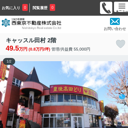
0
0
お気に入り
閲覧履歴
お問い合わせ
キャッスル田村 2階
49.5
万円
(0.8万円/坪)
管理/共益費 55,000円
1
/
2