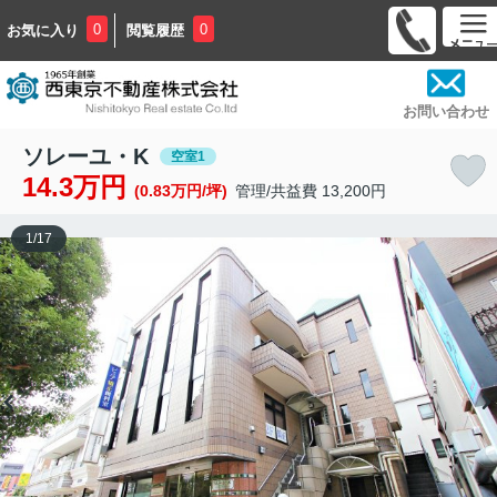
0
0
お気に入り
閲覧履歴
お問い合わせ
ソレーユ・K
空室1
14.3万円
(0.83万円/坪)
管理/共益費 13,200円
1
/
17