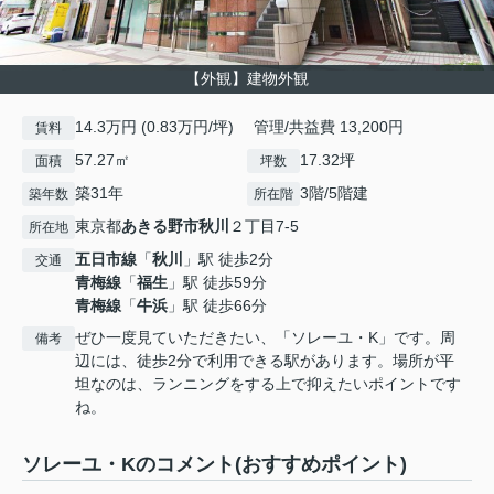
【外観】建物外観
14.3万円 (0.83万円/坪) 管理/共益費 13,200円
賃料
57.27㎡
17.32坪
面積
坪数
築31年
3階/5階建
築年数
所在階
東京都
あきる野市
秋川
２丁目7-5
所在地
五日市線
「
秋川
」駅 徒歩2分
交通
青梅線
「
福生
」駅 徒歩59分
青梅線
「
牛浜
」駅 徒歩66分
ぜひ一度見ていただきたい、「ソレーユ・K」です。周
備考
辺には、徒歩2分で利用できる駅があります。場所が平
坦なのは、ランニングをする上で抑えたいポイントです
ね。
ソレーユ・Kのコメント(おすすめポイント)