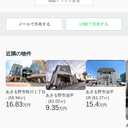
地図アプリで見る
メールで共有する
LINEで共有する
近隣の物件
あきる野市秋川１丁目
あきる野市油平
あきる野市油平
- (55.94㎡)
1R (51.27㎡)
- (51.02㎡)
16.83
15.4
万円
万円
9.35
万円