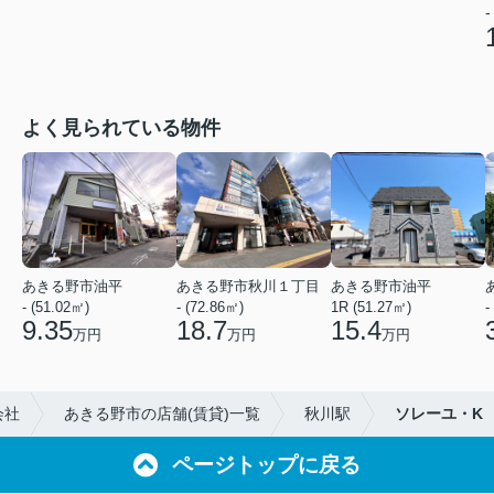
-
よく見られている物件
あきる野市油平
あきる野市秋川１丁目
あきる野市油平
- (51.02㎡)
- (72.86㎡)
1R (51.27㎡)
-
9.35
18.7
15.4
万円
万円
万円
会社
あきる野市の店舗(賃貸)一覧
秋川駅
ソレーユ・K
ページトップに戻る