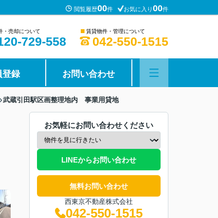
00
00
閲覧履歴
件
お気に入り
件
■
件・売却について
賃貸物件・管理について
120-729-558
042-550-1515
員登録
お問い合わせ
武蔵引田駅区画整理地内 事業用貸地
お気軽にお問い合わせください
LINEからお問い合わせ
無料お問い合わせ
西東京不動産株式会社
042-550-1515