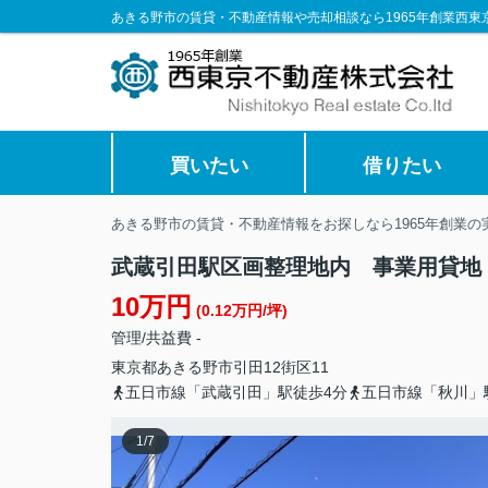
あきる野市の賃貸・不動産情報や売却相談なら1965年創業西東
買いたい
借りたい
あきる野市の賃貸・不動産情報をお探しなら1965年創業
武蔵引田駅区画整理地内 事業用貸地
10万円
(0.12万円/坪)
管理/共益費 -
東京都
あきる野市
引田
12街区11
五日市線「武蔵引田」駅徒歩4分
五日市線「秋川」
1
/
7