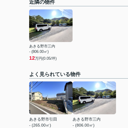
近隣の物件
あきる野市三内
- (806.00㎡)
12
万円(0.05/坪)
よく見られている物件
あきる野市引田
あきる野市三内
- (265.00㎡)
- (806.00㎡)