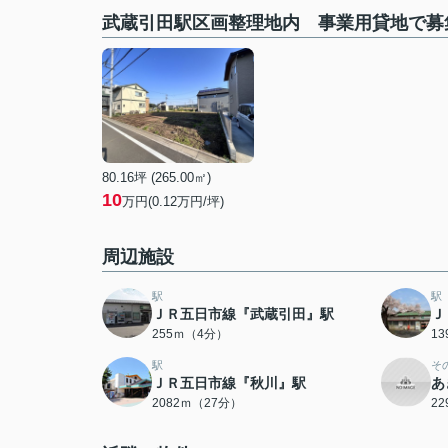
武蔵引田駅区画整理地内 事業用貸地で募
80.16坪 (265.00㎡)
10
万円(0.12万円/坪)
周辺施設
駅
駅
ＪＲ五日市線『武蔵引田』駅
Ｊ
255ｍ（4分）
1
駅
そ
ＪＲ五日市線『秋川』駅
あ
2082ｍ（27分）
2