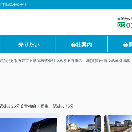
京不動産株式会社
■
販売物
0
売りたい
会社案内
会
の実績がある西東京不動産株式会社
あきる野市の土地(賃貸)一覧
武蔵引田駅
駅徒歩26分
青梅線「福生」駅徒歩75分