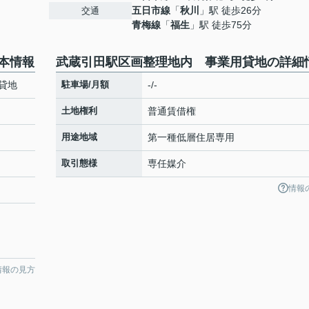
五日市線
「
秋川
」駅 徒歩26分
交通
青梅線
「
福生
」駅 徒歩75分
本情報
武蔵引田駅区画整理地内 事業用貸地の詳細
貸地
駐車場/月額
-/-
土地権利
普通賃借権
用途地域
第一種低層住居専用
取引態様
専任媒介
情報
情報の見方