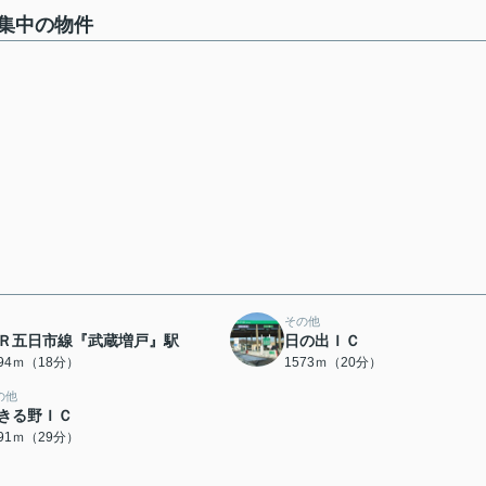
集中の物件
その他
Ｒ五日市線『武蔵増戸』駅
日の出ＩＣ
394ｍ（18分）
1573ｍ（20分）
の他
きる野ＩＣ
291ｍ（29分）