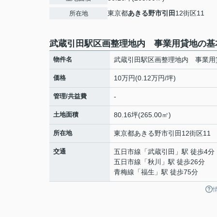
東京都
あきる野市
引田
12街区11
所在地
武蔵引田駅区画整理地内 事業用貸地の基
物件名
武蔵引田駅区画整理地内 事業用
価格
10万円(0.12万円/坪)
管理/共益費
-
土地面積
80.16坪(265.00㎡)
所在地
東京都
あきる野市
引田
12街区11
交通
五日市線
「
武蔵引田
」駅 徒歩4分
五日市線
「
秋川
」駅 徒歩26分
青梅線
「
福生
」駅 徒歩75分