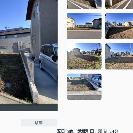
-
駐車
五日市線
「
武蔵引田
」駅 徒歩4分