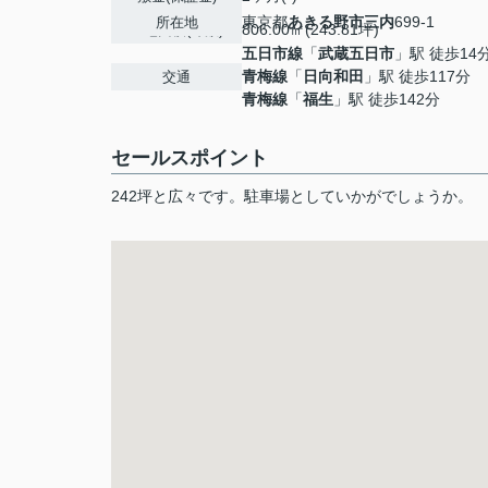
東京都
あきる野市
三内
699-1
所在地
806.00㎡(243.81坪)
土地面積(坪数)
五日市線
「
武蔵五日市
」駅 徒歩14
青梅線
「
日向和田
」駅 徒歩117分
交通
青梅線
「
福生
」駅 徒歩142分
セールスポイント
242坪と広々です。駐車場としていかがでしょうか。