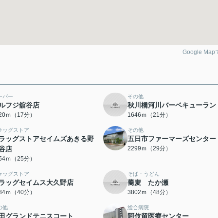
Google Ma
ーパー
その他
ルフジ舘谷店
秋川橋河川バーベキューラン
320ｍ（17分）
1646ｍ（21分）
ラッグストア
その他
ラッグストアセイムズあきる野
五日市ファーマーズセンター
谷店
2299ｍ（29分）
954ｍ（25分）
ラッグストア
そば・うどん
ラッグセイムス大久野店
蕎麦 たか瀬
134ｍ（40分）
3802ｍ（48分）
の他
総合病院
田グランドテニスコート
阿伎留医療センター