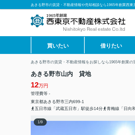
あきる野市の賃貸・不動産情報や売却相談なら1965年創業西東
買いたい
借りたい
あきる野市の賃貸・不動産情報をお探しなら1965年創業
あきる野市山内 貸地
12
万円
管理費等 -
東京都
あきる野市
三内
699-1
五日市線「武蔵五日市」駅徒歩14分
青梅線「日向和
1
/
9