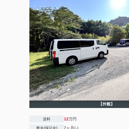
【外観】
12
万円
賃料
2ヶ月(-)
敷金(保証金)