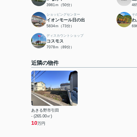
3981ｍ（50分）
4
ショッピングセンター
そ
イオンモール日の出
わ
5834ｍ（73分）
6
ディスカウントショップ
コスモス
7078ｍ（89分）
近隣の物件
あきる野市引田
- (265.00㎡)
10
万円