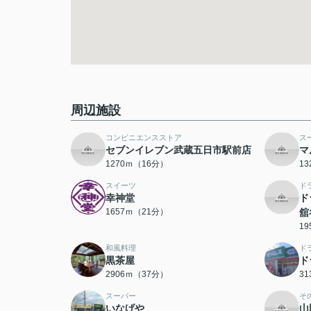
周辺施設
コンビニエンスストア
ス
セブンイレブン武蔵五日市駅前店
マ
1270ｍ（16分）
1
スイーツ
ド
幸神堂
ド
1657ｍ（21分）
舘
1
和風料理
ド
黒茶屋
ド
2906ｍ（37分）
3
スーパー
そ
いなげや
山