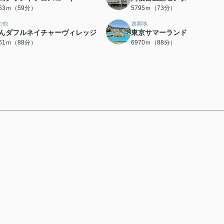
653ｍ（59分）
5795ｍ（73分）
の他
遊園地
んダフルネイチャーヴィレッジ
東京サマーランド
961ｍ（88分）
6970ｍ（88分）