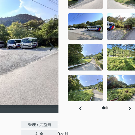
-
管理 / 共益費
0ヶ月
礼金