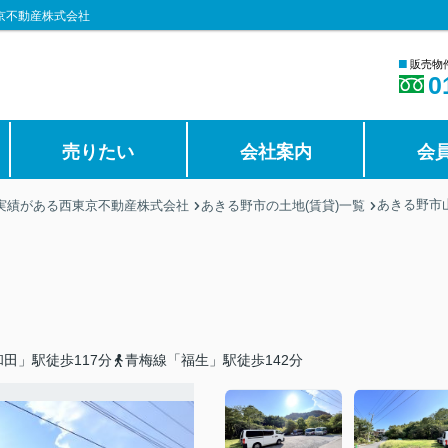
京不動産株式会社
■
販売物
0
売りたい
会社案内
会
あきる野市
の実績がある西東京不動産株式会社
あきる野市の土地(賃貸)一覧
田」駅徒歩117分
青梅線「福生」駅徒歩142分