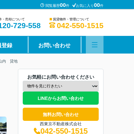
00
00
閲覧履歴
件
お気に入り
件
■
件・売却について
賃貸物件・管理について
120-729-558
042-550-1515
員登録
お問い合わせ
山内 貸地
お気軽にお問い合わせください
LINEからお問い合わせ
無料お問い合わせ
西東京不動産株式会社
042-550-1515