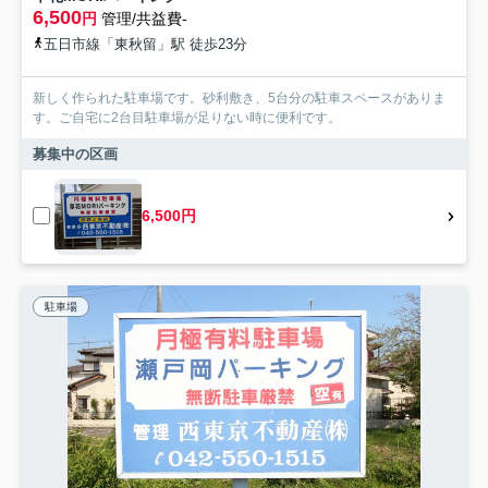
6,500
円
管理/共益費-
五日市線「東秋留」駅 徒歩23分
新しく作られた駐車場です。砂利敷き、5台分の駐車スペースがありま
す。ご自宅に2台目駐車場が足りない時に便利です。
募集中の区画
6,500円
駐車場