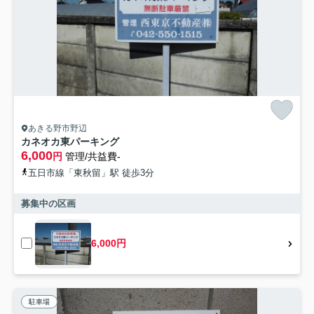
あきる野市野辺
カネオカ東パーキング
6,000
円
管理/共益費-
五日市線「東秋留」駅 徒歩3分
募集中の区画
6,000円
駐車場