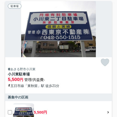
駐車場
あきる野市小川東
小川東駐車場
5,500
円
管理/共益費-
五日市線「東秋留」駅 徒歩21分
募集中の区画
5,500円