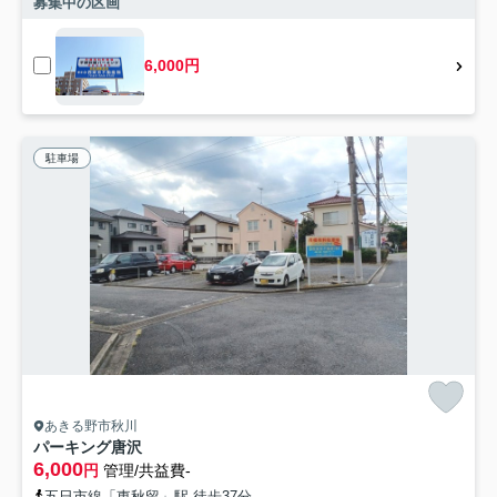
募集中の区画
6,000円
駐車場
あきる野市秋川
パーキング唐沢
6,000
円
管理/共益費-
五日市線「東秋留」駅 徒歩37分