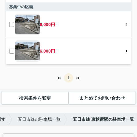
募集中の区画
6,000円
6,000円
1
検索条件を変更
まとめてお問い合わせ
探す
五日市線の駐車場一覧
五日市線 東秋留駅の駐車場一覧