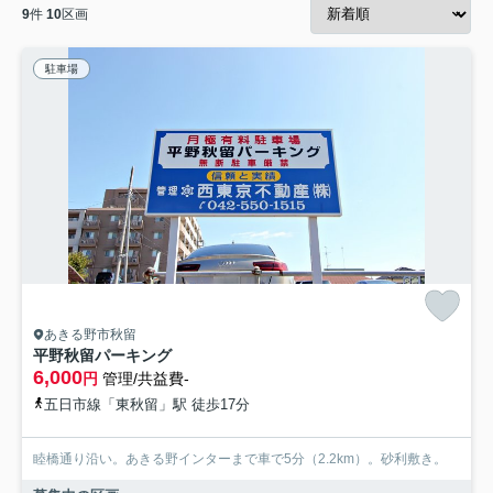
9
件
10
区画
駐車場
あきる野市秋留
平野秋留パーキング
6,000
円
管理/共益費-
五日市線「東秋留」駅 徒歩17分
睦橋通り沿い。あきる野インターまで車で5分（2.2km）。砂利敷き。