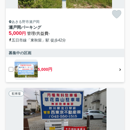
あきる野市瀬戸岡
瀬戸岡パーキング
5,000
円
管理/共益費-
五日市線「東秋留」駅 徒歩42分
募集中の区画
5,000円
駐車場