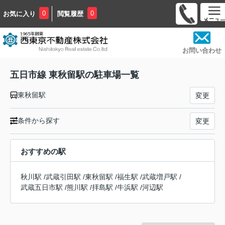
0
0
お気に入り
閲覧履歴
お問い合わせ
五日市線 東秋留駅の駐車場一覧
東秋留駅
変更
条件から探す
変更
おすすめの駅
秋川駅
/
武蔵引田駅
/
東秋留駅
/
福生駅
/
武蔵増戸駅
/
武蔵五日市駅
/
熊川駅
/
拝島駅
/
牛浜駅
/
河辺駅