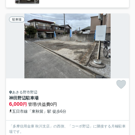
駐車場
あきる野市野辺
神田野辺駐車場
6,000
円
管理/共益費0円
五日市線「東秋留」駅 徒歩6分
「多摩信用金庫 秋川支店」の西側、「コーポ野辺」に隣接する月極駐車
場です。