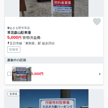
あきる野市草花
草花森山駐車場
5,000
円
管理/共益費-
五日市線「東秋留」駅 徒歩25分
駐輪場
募集中の区画
5,000円
駐車場