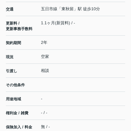
五日市線
「
東秋留
」駅 徒歩10分
交通
1.1ヶ月(新賃料) / -
更新料 /
更新事務手数料
2年
契約期間
空家
現況
相談
引渡し
その他条件
-
用途地域
- / -
権利金 / 雑費
無 / -
保険加入 / 料金