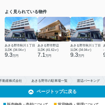
よく見られている物件
あきる野市秋川１丁目
あきる野市野辺
あきる野市秋川１丁目
1LDK (34.04㎡)
1LDK (41.62㎡)
1LDK (34.04㎡)
-
9.3
7.1
9.3
万円
万円
万円
不動産株式会社
あきる野市の駐車場一覧
渡辺パーキング
ページトップに戻る
■
■
販売物件・売却について
賃貸物件・管理について