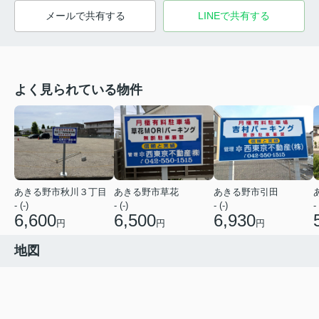
メールで共有する
LINEで共有する
よく見られている物件
あきる野市秋川３丁目
あきる野市草花
あきる野市引田
- (-)
- (-)
- (-)
- 
6,600
6,500
6,930
円
円
円
地図