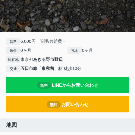
6,000円 管理/共益費 -
賃料
0ヶ月
0ヶ月
敷金
礼金
東京都
あきる野市
野辺
所在地
五日市線
「
東秋留
」駅 徒歩10分
交通
LINEからお問い合わせ
無料
お問い合わせ
無料
地図