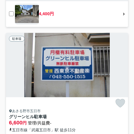
4,400円
駐車場
あきる野市五日市
グリーンヒル駐車場
6,600
円
管理/共益費-
五日市線「武蔵五日市」駅 徒歩11分