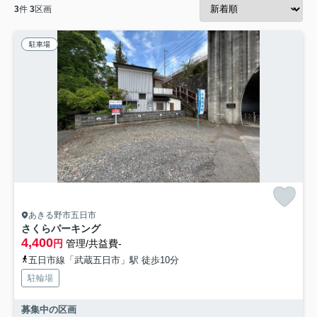
3
件
3
区画
駐車場
あきる野市五日市
さくらパーキング
4,400
円
管理/共益費-
五日市線「武蔵五日市」駅 徒歩10分
駐輪場
募集中の区画