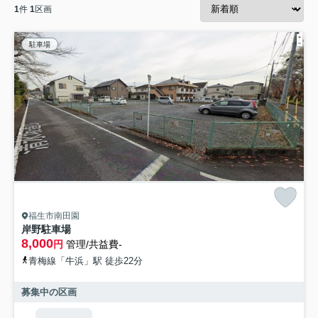
1
件
1
区画
駐車場
福生市南田園
岸野駐車場
8,000
円
管理/共益費-
青梅線「牛浜」駅 徒歩22分
募集中の区画