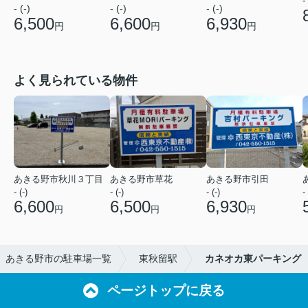
-
- (-)
- (-)
- (-)
6,500
6,600
6,930
円
円
円
よく見られている物件
あきる野市秋川３丁目
あきる野市草花
あきる野市引田
- (-)
- (-)
- (-)
- 
6,600
6,500
6,930
円
円
円
あきる野市の駐車場一覧
東秋留駅
カネオカ東パーキング
ページトップに戻る