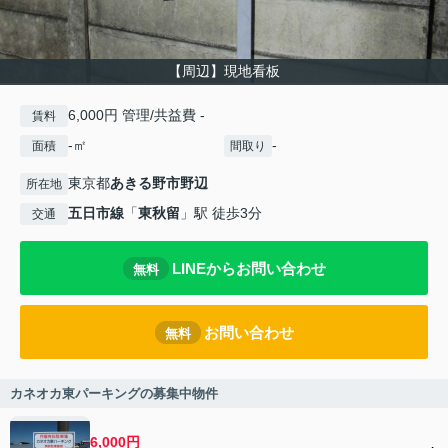
【周辺】現地看板
6,000円 管理/共益費 -
賃料
-㎡
-
面積
間取り
東京都
あきる野市
野辺
所在地
五日市線
「
東秋留
」駅 徒歩3分
交通
LINEからお問い合わせ
無料
お問い合わせ
無料
カネオカ東パーキングの募集中物件
6,000円