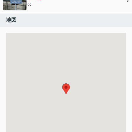
-(-)
地図