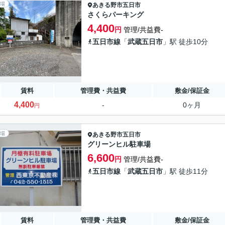
場
あきる野市
五日市
さくらパーキング
4,400
円
管理/共益費-
五日市線
「
武蔵五日市
」駅 徒歩10分
賃料
管理費・共益費
敷金/保証金
4,400
-
0ヶ月
円
場
あきる野市
五日市
グリーンヒル駐車場
6,600
円
管理/共益費-
五日市線
「
武蔵五日市
」駅 徒歩11分
賃料
管理費・共益費
敷金/保証金