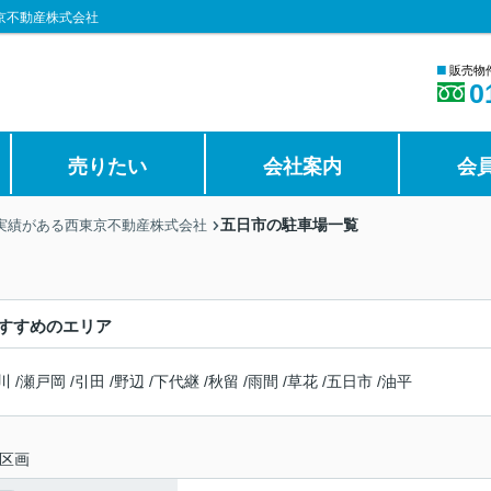
京不動産株式会社
■
販売物
0
売りたい
会社案内
会
五日市の駐車場一覧
の実績がある西東京不動産株式会社
すすめのエリア
川
/
瀬戸岡
/
引田
/
野辺
/
下代継
/
秋留
/
雨間
/
草花
/
五日市
/
油平
区画