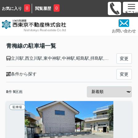
0
0
お気に入り
閲覧履歴
お問い合わせ
青梅線の駐車場一覧
立川駅,西立川駅,東中神駅,中神駅,昭島駅,拝島駅,牛浜駅,福生駅,羽村駅,小作駅,河辺駅,東青梅駅,青梅駅,宮ノ平駅,日向和田駅,石神前駅,二俣尾駅,軍畑駅,沢井駅,御嶽駅,川井駅,古里駅,鳩ノ巣駅,白丸駅,奥多摩駅
変更
条件から探す
変更
8
件
9
区画
駐車場