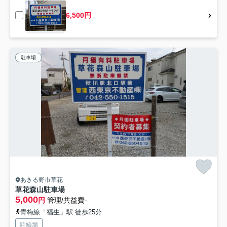
6,500円
駐車場
あきる野市草花
草花森山駐車場
5,000
円
管理/共益費-
青梅線「福生」駅 徒歩25分
駐輪場