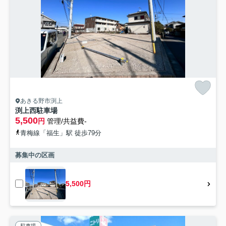
あきる野市渕上
渕上西駐車場
5,500
円
管理/共益費-
青梅線「福生」駅 徒歩79分
募集中の区画
5,500円
駐車場