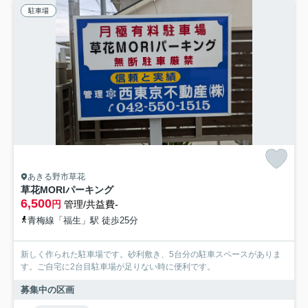
駐車場
あきる野市草花
草花MORIパーキング
6,500
円
管理/共益費-
青梅線「福生」駅 徒歩25分
新しく作られた駐車場です。砂利敷き、5台分の駐車スペースがありま
す。ご自宅に2台目駐車場が足りない時に便利です。
募集中の区画