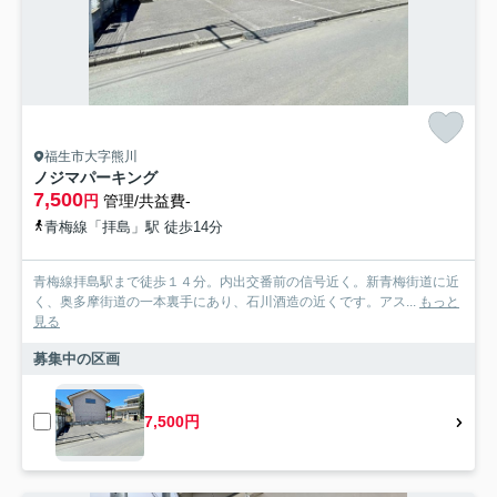
福生市大字熊川
ノジマパーキング
7,500
円
管理/共益費-
青梅線「拝島」駅 徒歩14分
青梅線拝島駅まで徒歩１４分。内出交番前の信号近く。新青梅街道に近
く、奥多摩街道の一本裏手にあり、石川酒造の近くです。アス...
もっと
見る
募集中の区画
7,500円