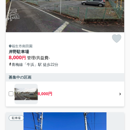
福生市南田園
岸野駐車場
8,000
円
管理/共益費-
青梅線「牛浜」駅 徒歩22分
募集中の区画
8,000円
駐車場