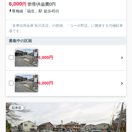
6,000
円
管理/共益費0円
青梅線「福生」駅 徒歩45分
「多摩信用金庫 秋川支店」の西側、「コーポ野辺」に隣接する月極駐車
場です。
募集中の区画
6,000円
6,000円
駐車場