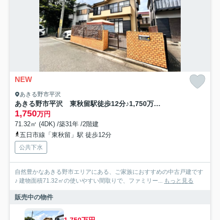
NEW
あきる野市平沢
あきる野市平沢 東秋留駅徒歩12分♪1,750万円の4DK中古戸建
1,750
万円
71.32㎡ (4DK) /築31年 /2階建
五日市線「東秋留」駅 徒歩12分
公共下水
自然豊かなあきる野市エリアにある、ご家族におすすめの中古戸建です
♪ 建物面積71.32㎡の使いやすい間取りで、ファミリー...
もっと見る
販売中の物件
1,750万円