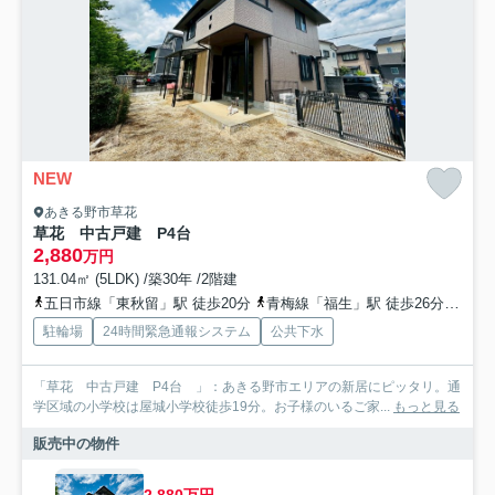
NEW
あきる野市草花
草花 中古戸建 P4台
2,880
万円
131.04㎡ (5LDK) /築30年 /2階建
五日市線「東秋留」駅 徒歩20分
青梅線「福生」駅 徒歩26分
青梅
駐輪場
24時間緊急通報システム
公共下水
「草花 中古戸建 P4台 」：あきる野市エリアの新居にピッタリ。通
学区域の小学校は屋城小学校徒歩19分。お子様のいるご家...
もっと見る
販売中の物件
2,880万円