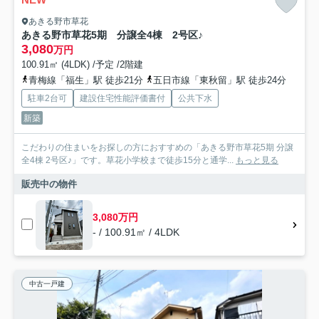
あきる野市草花
あきる野市草花5期 分譲全4棟 2号区♪
3,080
万円
100.91㎡ (4LDK) /予定 /2階建
青梅線「福生」駅 徒歩21分
五日市線「東秋留」駅 徒歩24分
駐車2台可
建設住宅性能評価書付
公共下水
新築
こだわりの住まいをお探しの方におすすめの「あきる野市草花5期 分譲
全4棟 2号区♪」です。草花小学校まで徒歩15分と通学...
もっと見る
販売中の物件
3,080万円
- / 100.91㎡ / 4LDK
中古一戸建