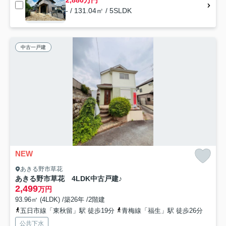
- / 131.04㎡ / 5SLDK
中古一戸建
NEW
あきる野市草花
あきる野市草花 4LDK中古戸建♪
2,499
万円
93.96㎡ (4LDK) /築26年 /2階建
五日市線「東秋留」駅 徒歩19分
青梅線「福生」駅 徒歩26分
公共下水