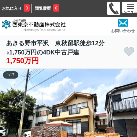
0
0
お気に入り
閲覧履歴
お問い合わせ
あきる野市平沢 東秋留駅徒歩12分
♪1,750万円の4DK中古戸建
1,750万円
1
/
17