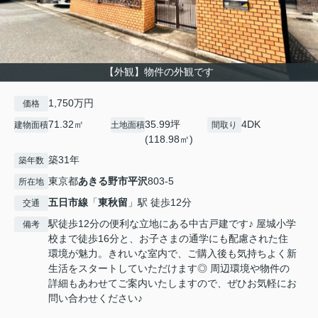
【外観】物件の外観です
1,750万円
価格
71.32㎡
35.99坪
4DK
建物面積
土地面積
間取り
(118.98㎡)
築31年
築年数
東京都
あきる野市
平沢
803-5
所在地
五日市線
「
東秋留
」駅 徒歩12分
交通
駅徒歩12分の便利な立地にある中古戸建です♪ 屋城小学
備考
校まで徒歩16分と、お子さまの通学にも配慮された住
環境が魅力。きれいな室内で、ご購入後も気持ちよく新
生活をスタートしていただけます◎ 周辺環境や物件の
詳細もあわせてご案内いたしますので、ぜひお気軽にお
問い合わせください♪