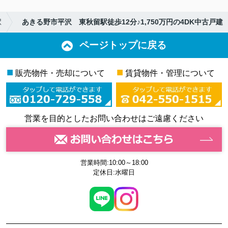
駅
あきる野市平沢 東秋留駅徒歩12分♪1,750万円の4DK中古戸建
ページトップに戻る
■
■
販売物件・売却について
賃貸物件・管理について
営業を目的としたお問い合わせはご遠慮ください
営業時間:10:00～18:00
定休日:水曜日