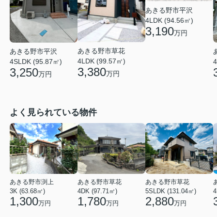
あきる野市平沢
4LDK (94.56㎡)
3,190
万円
あきる野市草花
あきる野市平沢
4LDK (99.57㎡)
4SLDK (95.87㎡)
4
3,380
3,250
万円
万円
よく見られている物件
あきる野市渕上
あきる野市草花
あきる野市草花
3K (63.68㎡)
4DK (97.71㎡)
5SLDK (131.04㎡)
4
1,300
1,780
2,880
万円
万円
万円