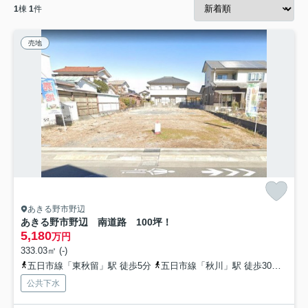
1
棟
1
件
売地
あきる野市野辺
あきる野市野辺 南道路 100坪！
5,180
万円
333.03㎡ (-)
五日市線「東秋留」駅 徒歩5分
五日市線「秋川」駅 徒歩30分
五日
公共下水