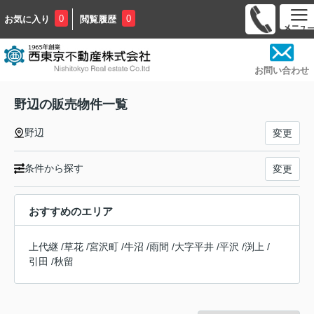
0
0
お気に入り
閲覧履歴
お問い合わせ
野辺の販売物件一覧
野辺
変更
条件から探す
変更
おすすめのエリア
上代継
/
草花
/
宮沢町
/
牛沼
/
雨間
/
大字平井
/
平沢
/
渕上
/
引田
/
秋留