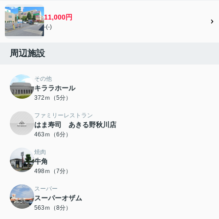
11,000円
-(-)
周辺施設
その他
キララホール
372ｍ（5分）
ファミリーレストラン
はま寿司 あきる野秋川店
463ｍ（6分）
焼肉
牛角
498ｍ（7分）
スーパー
スーパーオザム
563ｍ（8分）