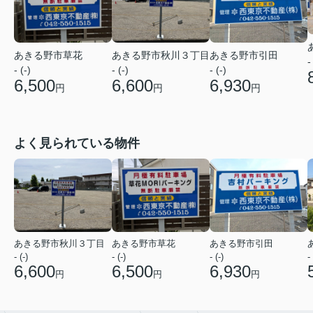
あきる野市草花
あきる野市秋川３丁目
あきる野市引田
-
- (-)
- (-)
- (-)
6,500
6,600
6,930
円
円
円
よく見られている物件
あきる野市秋川３丁目
あきる野市草花
あきる野市引田
- (-)
- (-)
- (-)
- 
6,600
6,500
6,930
円
円
円