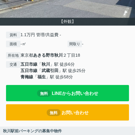
【外観】
1.1万円 管理/共益費 -
賃料
-㎡
-
面積
間取り
東京都
あきる野市
秋川
２丁目18
所在地
五日市線
「
秋川
」駅 徒歩6分
交通
五日市線
「
武蔵引田
」駅 徒歩25分
青梅線
「
福生
」駅 徒歩58分
LINEからお問い合わせ
無料
お問い合わせ
無料
秋川駅前パーキングの募集中物件