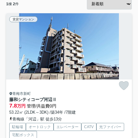
1
棟
2
件
賃貸マンション
青梅市新町
藤和シティコープ河辺Ⅱ
7.8
万円
管理/共益費0円
53.22㎡ (2LDK～3DK) /築34年 /7階建
青梅線「河辺」駅 徒歩13分
駐輪場
オートロック
エレベーター
CATV
光ファイバー
宅配ボックス