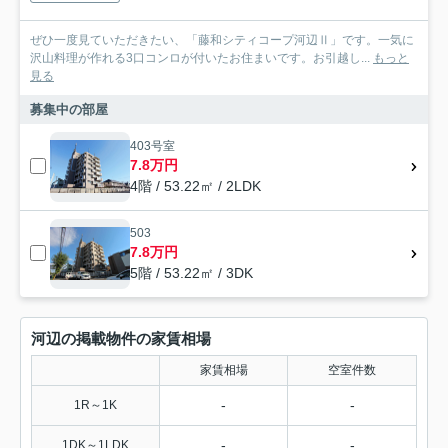
ぜひ一度見ていただきたい、「藤和シティコープ河辺Ⅱ」です。一気に
沢山料理が作れる3口コンロが付いたお住まいです。お引越し...
もっと
見る
募集中の部屋
403号室
7.8万円
4階 / 53.22㎡ / 2LDK
503
7.8万円
5階 / 53.22㎡ / 3DK
河辺の掲載物件の家賃相場
家賃相場
空室件数
-
-
1R～1K
-
-
1DK～1LDK