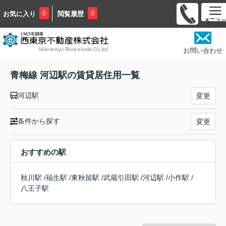
0
0
お気に入り
閲覧履歴
お問い合わせ
青梅線 河辺駅の賃貸居住用一覧
河辺駅
変更
条件から探す
変更
おすすめの駅
秋川駅
/
福生駅
/
東秋留駅
/
武蔵引田駅
/
河辺駅
/
小作駅
/
八王子駅