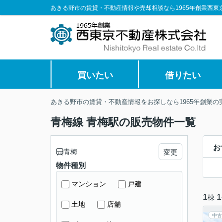
あきる野市の賃貸・不動産情報や売却相談なら1965年創業西東
買いたい
借りたい
あきる野市の賃貸・不動産情報をお探しなら1965年創業
青梅線 青梅駅の販売物件一覧
お
青梅
変更
物件種別
マンション
戸建
1
1
棟
土地
店舗
中古