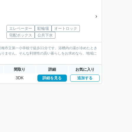
エレベーター
駐輪場
オートロック
宅配ボックス
公共下水
梅市立第一小学校で徒歩11分です。浴槽内の湯が冷めたとき
ありません。そんな利便性の高い暮らしをお求めなら、地域に
間取り
詳細
お気に入り
3DK
詳細を見る
追加する