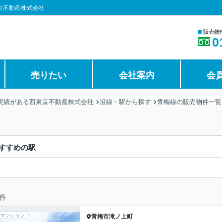
京不動産株式会社
■
販売物
0
売りたい
会社案内
会
の実績がある西東京不動産株式会社
沿線・駅から探す
青梅線の販売物件一覧
すすめの駅
件
マンション
青梅市
滝ノ上町