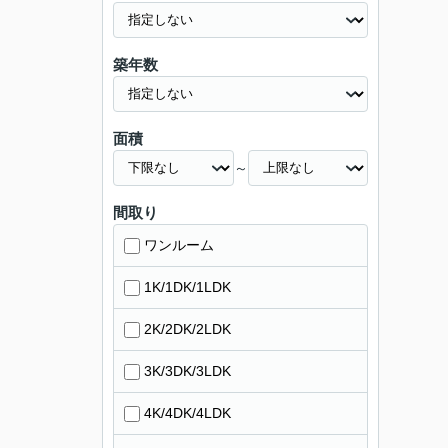
築年数
面積
～
間取り
ワンルーム
1K/1DK/1LDK
2K/2DK/2LDK
3K/3DK/3LDK
4K/4DK/4LDK