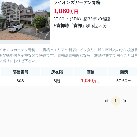
ライオンズガーデン青梅
1,080
万円
57.60㎡ (3DK) /築33年 /9階建
青梅線
「
青梅
」駅 徒歩6分
イオンズガーデン青梅」：青梅市エリアの新居にピッタリ。通学区域内の小学校は青
追焚機能付き浴室なので快適です。青梅線青梅近郊なら、通勤や通学で困ることは
い当社にお任せ下さい。
部屋番号
所在階
価格
面積
1,080
308
3階
57.60㎡
万円
1