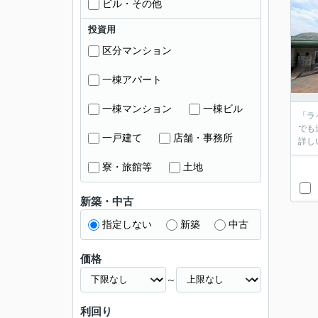
ビル・その他
投資用
区分マンション
一棟アパート
一棟マンション
一棟ビル
「ラ
でも
一戸建て
店舗・事務所
詳し
寮・旅館等
土地
新築・中古
指定しない
新築
中古
価格
～
利回り