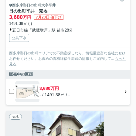
西多摩郡日の出町大字平井
日の出町平井 売地
3,680
万円
7月23日 値下げ
1491.38㎡ (-)
五日市線「武蔵増戸」駅 徒歩28分
公共下水
西多摩郡日の出町エリアでの不動産探しなら、情報量豊富な当社にぜひ
お任せください。お薦めの青梅線福生周辺の情報もご案内して...
もっと
見る
販売中の区画
3,680万円
- / 1491.38㎡ / -
売地