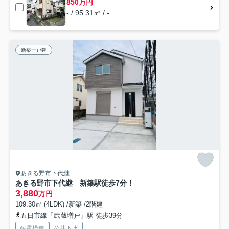
850万円
- / 95.31㎡ / -
新築一戸建
あきる野市下代継
あきる野市下代継 新築駅徒歩7分！
3,880
万円
109.30㎡ (4LDK) /新築 /2階建
五日市線「武蔵増戸」駅 徒歩39分
耐震構造
公共下水