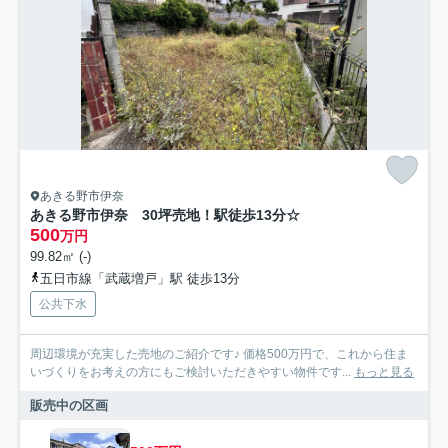
あきる野市伊奈
あきる野市伊奈 30坪売地！駅徒歩13分☆
500
万円
99.82㎡ (-)
五日市線「武蔵増戸」駅 徒歩13分
公共下水
周辺環境が充実した売地のご紹介です♪ 価格500万円で、これから住ま
いづくりをお考えの方にもご検討いただきやすい物件です...
もっと見る
販売中の区画