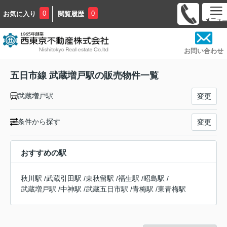
0
0
お気に入り
閲覧履歴
お問い合わせ
五日市線 武蔵増戸駅の販売物件一覧
武蔵増戸駅
変更
条件から探す
変更
おすすめの駅
秋川駅
/
武蔵引田駅
/
東秋留駅
/
福生駅
/
昭島駅
/
武蔵増戸駅
/
中神駅
/
武蔵五日市駅
/
青梅駅
/
東青梅駅