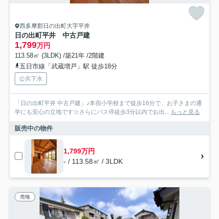
西多摩郡日の出町大字平井
日の出町平井 中古戸建
1,799
万円
113.58㎡ (3LDK) /築21年 /2階建
五日市線「武蔵増戸」駅 徒歩18分
公共下水
「日の出町平井 中古戸建」♪本宿小学校まで徒歩16分で、お子さまの通
学にも安心の立地です☆さらにバス停徒歩3分以内でお出...
もっと見る
販売中の物件
1,799万円
- / 113.58㎡ / 3LDK
売地