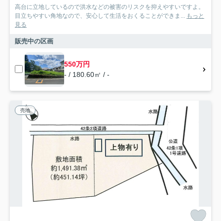
高台に立地しているので洪水などの被害のリスクを抑えやすいですよ。
目立ちやすい角地なので、安心して生活をおくることができま...
もっと
見る
販売中の区画
550万円
- / 180.60㎡ / -
売地