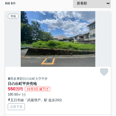
6
棟
6
件
売地
西多摩郡日の出町大字平井
日の出町平井売地
550
万円
10月3日 値下げ
180.60㎡ (-)
五日市線「武蔵増戸」駅 徒歩24分
公共下水