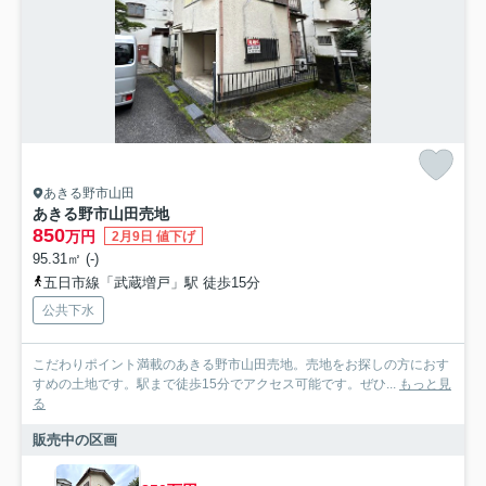
あきる野市山田
あきる野市山田売地
850
万円
2月9日 値下げ
95.31㎡ (-)
五日市線「武蔵増戸」駅 徒歩15分
公共下水
こだわりポイント満載のあきる野市山田売地。売地をお探しの方におす
すめの土地です。駅まで徒歩15分でアクセス可能です。ぜひ...
もっと見
る
販売中の区画