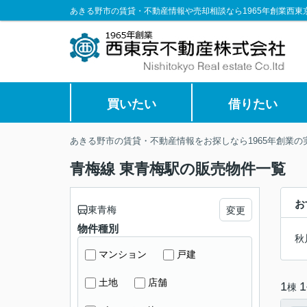
あきる野市の賃貸・不動産情報や売却相談なら1965年創業西東
買いたい
借りたい
あきる野市の賃貸・不動産情報をお探しなら1965年創業
青梅線 東青梅駅の販売物件一覧
お
東青梅
変更
物件種別
秋
マンション
戸建
土地
店舗
1
1
棟