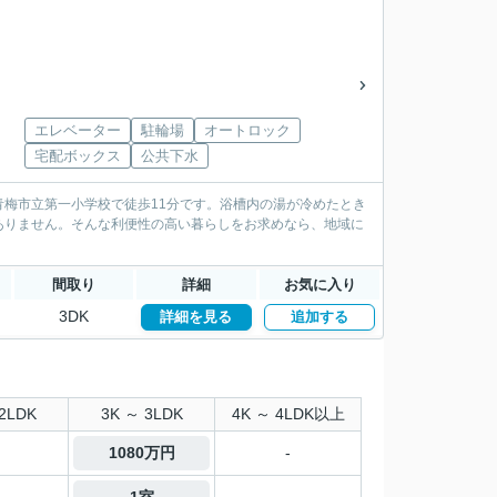
エレベーター
駐輪場
オートロック
宅配ボックス
公共下水
梅市立第一小学校で徒歩11分です。浴槽内の湯が冷めたとき
ありません。そんな利便性の高い暮らしをお求めなら、地域に
間取り
詳細
お気に入り
3DK
詳細を見る
追加する
2LDK
3K ～ 3LDK
4K ～ 4LDK以上
1080万円
-