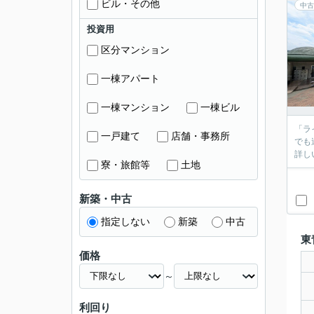
ビル・その他
中古
投資用
区分マンション
一棟アパート
一棟マンション
一棟ビル
「ラ
一戸建て
店舗・事務所
でも
詳し
寮・旅館等
土地
新築・中古
指定しない
新築
中古
東
価格
～
利回り