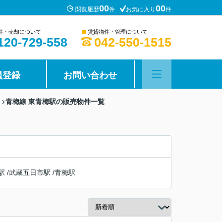
00
00
閲覧履歴
件
お気に入り
件
■
件・売却について
賃貸物件・管理について
120-729-558
042-550-1515
員登録
お問い合わせ
青梅線 東青梅駅の販売物件一覧
駅
/
武蔵五日市駅
/
青梅駅