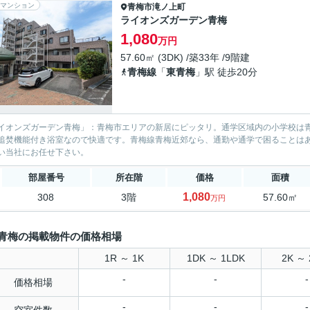
マンション
青梅市
滝ノ上町
ライオンズガーデン青梅
1,080
万円
57.60㎡ (3DK) /築33年 /9階建
青梅線
「
東青梅
」駅 徒歩20分
イオンズガーデン青梅」：青梅市エリアの新居にピッタリ。通学区域内の小学校は青
追焚機能付き浴室なので快適です。青梅線青梅近郊なら、通勤や通学で困ることは
い当社にお任せ下さい。
部屋番号
所在階
価格
面積
1,080
308
3階
57.60㎡
万円
青梅の掲載物件の価格相場
1R ～ 1K
1DK ～ 1LDK
2K ～ 
-
-
-
価格相場
-
-
-