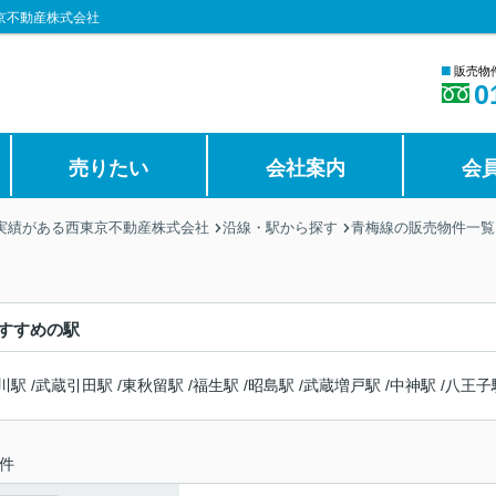
京不動産株式会社
■
販売物
0
売りたい
会社案内
会
の実績がある西東京不動産株式会社
沿線・駅から探す
青梅線の販売物件一覧
すすめの駅
川駅
/
武蔵引田駅
/
東秋留駅
/
福生駅
/
昭島駅
/
武蔵増戸駅
/
中神駅
/
八王子
件