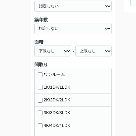
築年数
面積
～
間取り
ワンルーム
1K/1DK/1LDK
2K/2DK/2LDK
3K/3DK/3LDK
4K/4DK/4LDK