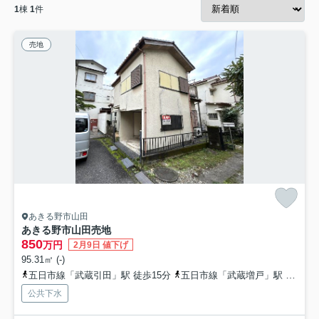
1
棟
1
件
売地
あきる野市山田
あきる野市山田売地
850
万円
2月9日 値下げ
95.31㎡ (-)
五日市線「武蔵引田」駅 徒歩15分
五日市線「武蔵増戸」駅 徒歩15分
公共下水