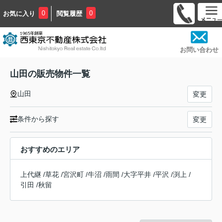
0
0
お気に入り
閲覧履歴
お問い合わせ
山田の販売物件一覧
山田
変更
条件から探す
変更
おすすめのエリア
上代継
/
草花
/
宮沢町
/
牛沼
/
雨間
/
大字平井
/
平沢
/
渕上
/
引田
/
秋留