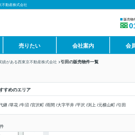
京不動産株式会社
■
販売物
0
売りたい
会社案内
会
引田の販売物件一覧
の実績がある西東京不動産株式会社
すすめのエリア
代継
/
草花
/
牛沼
/
宮沢町
/
雨間
/
大字平井
/
平沢
/
渕上
/
元横山町
/
引田
件