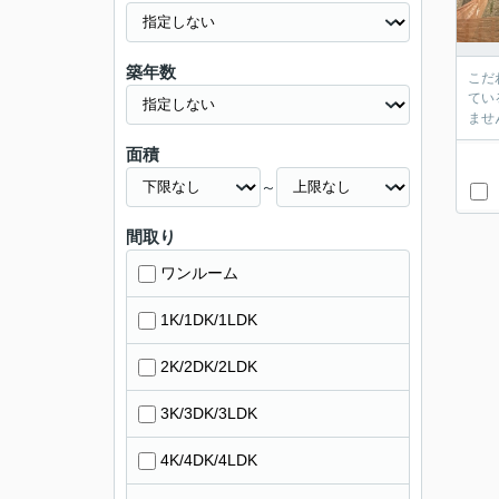
築年数
こだ
てい
ませ
面積
～
間取り
ワンルーム
1K/1DK/1LDK
2K/2DK/2LDK
3K/3DK/3LDK
4K/4DK/4LDK