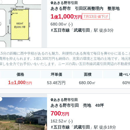
あきる野市
引田
あきる野市 引田区画整理内 整形地
1
1,000
7月13日 値下げ
億
万円
680.00㎡ (-)
五日市線
「
武蔵引田
」駅 徒歩3分
15分の距離に西中学校があるのも魅力。利便性のある角地で毎日を爽やかに送るこ
費用を抑えられます。1億1,300万円も納得の、充実の環境と立地の土地です。地
探しを全力でお手伝いをいたします。ニーズの高い五日市線武蔵引田周辺の不動産情報
価格
坪単価
面積
建ぺ
1
1,000
53.48万円
680.00㎡
60
億
万円
あきる野市
引田
あきる野市引田 売地 49坪
700
万円
162.52㎡ (-)
五日市線
「
武蔵引田
」駅 徒歩18分