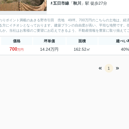
五日市線
「
秋川
」駅 徒歩27分
わりポイント満載のあきる野市引田 売地 49坪。700万円のこちらの土地は、
る方にイチオシとなっております。建築プランの自由度が高い、平坦な地勢です。
んか。当社はお客様のご要望にお応えできるよう、不動産情報を豊富に取り揃えて
価格
坪単価
面積
建ぺい
700
14.24万円
162.52㎡
40
万円
1