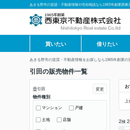
あきる野市の賃貸・不動産情報や売却相談なら1965年創業西東
買いたい
借りたい
あきる野市の賃貸・不動産情報をお探しなら1965年創業
引田の販売物件一覧
お
引田
変更
物件種別
上
マンション
戸建
土地
店舗
2
2
棟