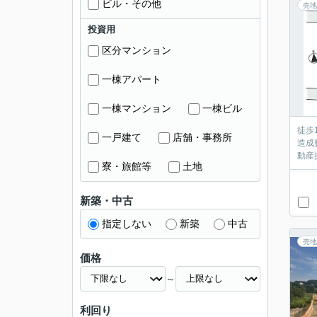
ビル・その他
売地
投資用
区分マンション
一棟アパート
一棟マンション
一棟ビル
徒歩
一戸建て
店舗・事務所
造成
動産
寮・旅館等
土地
新築・中古
指定しない
新築
中古
売地
価格
～
利回り