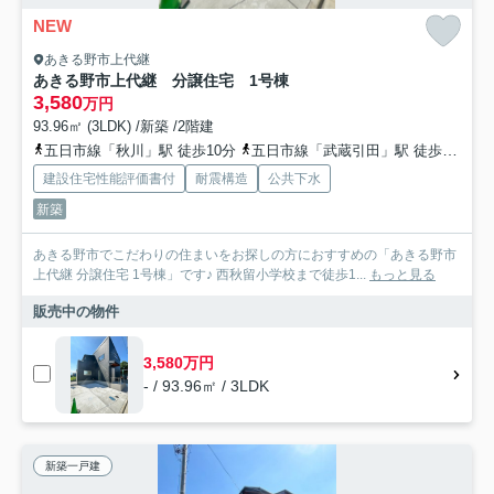
NEW
あきる野市上代継
あきる野市上代継 分譲住宅 1号棟
3,580
万円
93.96㎡ (3LDK) /新築 /2階建
五日市線「秋川」駅 徒歩10分
五日市線「武蔵引田」駅 徒歩18分
建設住宅性能評価書付
耐震構造
公共下水
新築
あきる野市でこだわりの住まいをお探しの方におすすめの「あきる野市
上代継 分譲住宅 1号棟」です♪ 西秋留小学校まで徒歩1...
もっと見る
販売中の物件
3,580万円
- / 93.96㎡ / 3LDK
新築一戸建