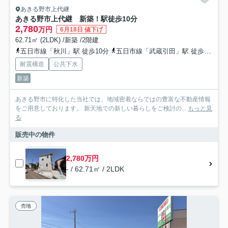
あきる野市上代継
あきる野市上代継 新築！駅徒歩10分
2,780
万円
6月18日 値下げ
62.71㎡ (2LDK) /新築 /2階建
五日市線「秋川」駅 徒歩10分
五日市線「武蔵引田」駅 徒歩20分
耐震構造
公共下水
新築
あきる野市に特化した当社では、地域密着ならではの豊富な不動産情報
をご用意しております。 新天地での新しい暮らしをご検討の...
もっと見
る
販売中の物件
2,780万円
- / 62.71㎡ / 2LDK
売地