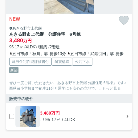
NEW
あきる野市上代継
あきる野市上代継 分譲住宅 6号棟
3,480
万円
95.17㎡ (4LDK) /新築 /2階建
五日市線「秋川」駅 徒歩10分
五日市線「武蔵引田」駅 徒歩18分
建設住宅性能評価書付
耐震構造
公共下水
新築
ぜひ一度ご覧いただきたい「あきる野市上代継 分譲住宅 6号棟」です♪
西秋留小学校まで徒歩11分と通学にも安心の立地で、...
もっと見る
販売中の物件
3,480万円
- / 95.17㎡ / 4LDK