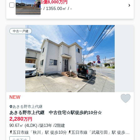
1億8,000万円
- / 1355.00㎡ / -
中古一戸建
NEW
あきる野市上代継
あきる野市上代継 中古住宅☆駅徒歩約10分☆
2,280
万円
90.67㎡ (4LDK) /築13年 /2階建
五日市線「秋川」駅 徒歩10分
五日市線「武蔵引田」駅 徒歩15分