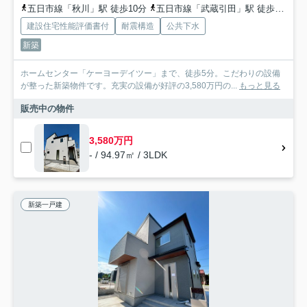
五日市線「秋川」駅 徒歩10分
五日市線「武蔵引田」駅 徒歩18分
建設住宅性能評価書付
耐震構造
公共下水
新築
ホームセンター「ケーヨーデイツー」まで、徒歩5分。こだわりの設備
が整った新築物件です。充実の設備が好評の3,580万円の...
もっと見る
販売中の物件
3,580万円
- / 94.97㎡ / 3LDK
新築一戸建