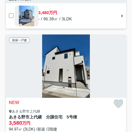
3,480万円
- / 96.38㎡ / 3LDK
新築一戸建
NEW
あきる野市上代継
あきる野市上代継 分譲住宅 5号棟
3,580
万円
94.97㎡ (3LDK) /新築 /2階建