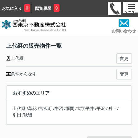
0
0
お気に入り
閲覧履歴
お問い合わせ
上代継の販売物件一覧
上代継
変更
条件から探す
変更
おすすめのエリア
上代継
/
草花
/
宮沢町
/
牛沼
/
雨間
/
大字平井
/
平沢
/
渕上
/
引田
/
秋留