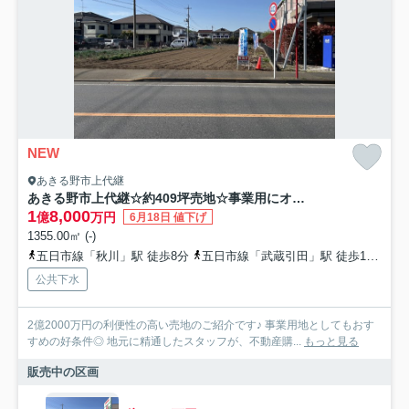
NEW
あきる野市上代継
あきる野市上代継☆約409坪売地☆事業用にオススメ☆
1
8,000
億
万円
6月18日 値下げ
1355.00㎡ (-)
五日市線「秋川」駅 徒歩8分
五日市線「武蔵引田」駅 徒歩16分
公共下水
2億2000万円の利便性の高い売地のご紹介です♪ 事業用地としてもおす
すめの好条件◎ 地元に精通したスタッフが、不動産購...
もっと見る
販売中の区画