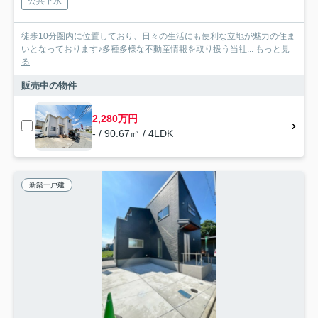
公共下水
徒歩10分圏内に位置しており、日々の生活にも便利な立地が魅力の住ま
いとなっております♪多種多様な不動産情報を取り扱う当社...
もっと見
る
販売中の物件
2,280万円
- / 90.67㎡ / 4LDK
新築一戸建