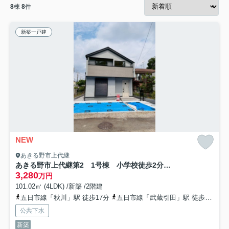
8
棟
8
件
新築一戸建
NEW
あきる野市上代継
あきる野市上代継第2 1号棟 小学校徒歩2分！子育てに安心の住環境☆
3,280
万円
101.02㎡ (4LDK) /新築 /2階建
五日市線「秋川」駅 徒歩17分
五日市線「武蔵引田」駅 徒歩18分
公共下水
新築