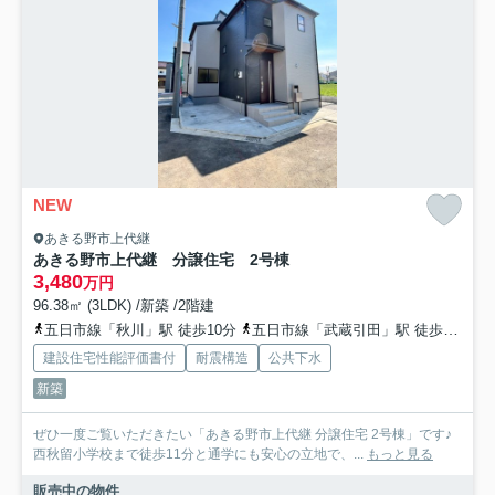
NEW
あきる野市上代継
あきる野市上代継 分譲住宅 2号棟
3,480
万円
96.38㎡ (3LDK) /新築 /2階建
五日市線「秋川」駅 徒歩10分
五日市線「武蔵引田」駅 徒歩18分
建設住宅性能評価書付
耐震構造
公共下水
新築
ぜひ一度ご覧いただきたい「あきる野市上代継 分譲住宅 2号棟」です♪
西秋留小学校まで徒歩11分と通学にも安心の立地で、...
もっと見る
販売中の物件