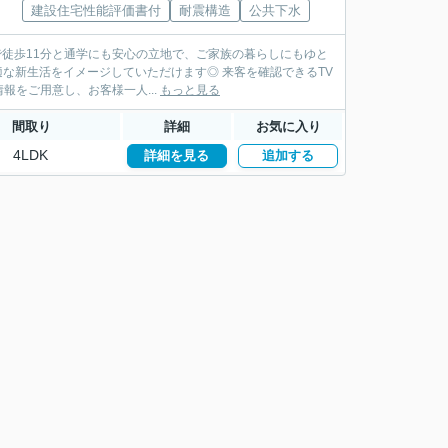
建設住宅性能評価書付
耐震構造
公共下水
で徒歩11分と通学にも安心の立地で、ご家族の暮らしにもゆと
適な新生活をイメージしていただけます◎ 来客を確認できるTV
をご用意し、お客様一人...
もっと見る
間取り
詳細
お気に入り
4LDK
詳細を見る
追加する