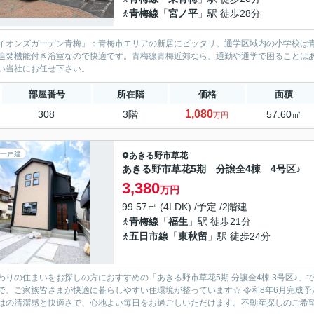
青梅線
「
宮ノ平
」駅 徒歩28分
イオンズガーデン青梅」：青梅市エリアの新居にピッタリ。通学区域内の小学校は青
追焚機能付き浴室なので快適です。青梅線青梅近郊なら、通勤や通学で困ることは
い当社にお任せ下さい。
部屋番号
所在階
価格
面積
1,080
308
3階
57.60㎡
万円
一戸建
あきる野市
草花
あきる野市草花5期 分譲全4棟 4号区♪
3,380
万円
99.57㎡ (4LDK) /予定 /2階建
青梅線
「
福生
」駅 徒歩21分
五日市線
「
東秋留
」駅 徒歩24分
わりの住まいをお探しの方におすすめの「あきる野市草花5期 分譲全4棟 3号区♪」
で、ご家族皆さまが快適に暮らしやすい住環境が整っています☆ 令和8年6月完成
はの清潔感と快適さで、心地よい毎日をお過ごしいただけます。不動産探しのご希望条