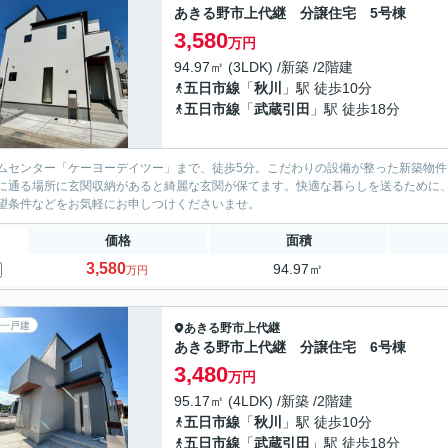
あきる野市上代継 分譲住宅 5号棟
3,580
万円
94.97㎡ (3LDK) /新築 /2階建
五日市線
「
秋川
」駅 徒歩10分
五日市線
「
武蔵引田
」駅 徒歩18分
ムセンター「ケーヨーデイツー」まで、徒歩5分。こだわりの設備が整った新築物件で
に通る場所に玄関収納があると綺麗な玄関が保てます。快適な暮らしを送るために
望条件などをお気軽にお申しつけくださいませ。
価格
面積
3,580
94.97㎡
万円
一戸建
あきる野市
上代継
あきる野市上代継 分譲住宅 6号棟
3,480
万円
95.17㎡ (4LDK) /新築 /2階建
五日市線
「
秋川
」駅 徒歩10分
五日市線
「
武蔵引田
」駅 徒歩18分