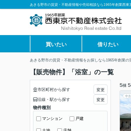
あきる野市の賃貸・不動産情報や売却相談なら1965年創業西東
買いたい
借りたい
あきる野市の賃貸・不動産情報をお探しなら1965年創業
【販売物件】「浴室」の一覧
5
5
棟
市区町村から探す
変更
中古
沿線・駅から探す
変更
物件種別
マンション
戸建
土地
店舗