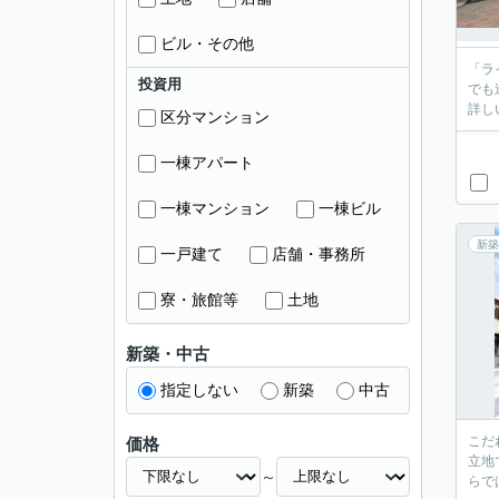
ビル・その他
「ラ
投資用
でも
詳し
区分マンション
一棟アパート
一棟マンション
一棟ビル
新築
一戸建て
店舗・事務所
寮・旅館等
土地
新築・中古
指定しない
新築
中古
こだ
価格
立地
～
らで