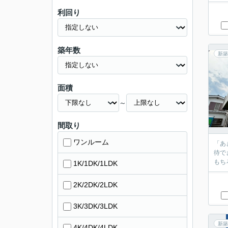
利回り
築年数
新築
面積
～
間取り
ワンルーム
「あ
待で
もち
1K/1DK/1LDK
2K/2DK/2LDK
3K/3DK/3LDK
新築
4K/4DK/4LDK