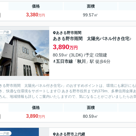
価格
面積
3,380
99.57㎡
万円
一戸建
あきる野市
雨間
あきる野市雨間 太陽光パネル付き住宅♪
3,890
万円
80.59㎡ (3LDK) /予定 /2階建
五日市線
「
秋川
」駅 徒歩6分
きる野市雨間 太陽光パネル付き住宅♪」のおすすめポイントは、環境にも家計に
き、快適な住環境をサポートします◎ あきる野市役所まで約379m、多摩信用金庫
ろん、地域情報も詳しくご案内いたしますので、気になることがございましたらお
価格
面積
3,890
80.59㎡
万円
一戸建
あきる野市
上代継