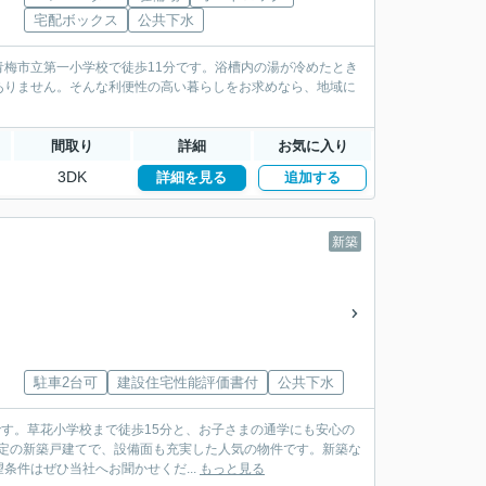
宅配ボックス
公共下水
梅市立第一小学校で徒歩11分です。浴槽内の湯が冷めたとき
ありません。そんな利便性の高い暮らしをお求めなら、地域に
間取り
詳細
お気に入り
3DK
詳細を見る
追加する
新築
駐車2台可
建設住宅性能評価書付
公共下水
です。草花小学校まで徒歩15分と、お子さまの通学にも安心の
予定の新築戸建てで、設備面も充実した人気の物件です。新築な
件はぜひ当社へお聞かせくだ...
もっと見る