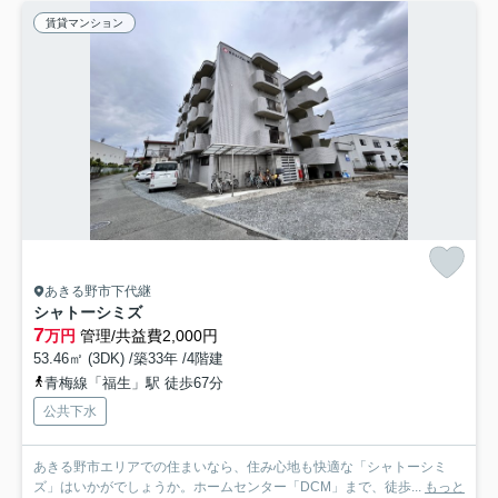
賃貸マンション
あきる野市下代継
シャトーシミズ
7
万円
管理/共益費2,000円
53.46㎡ (3DK) /築33年 /4階建
青梅線「福生」駅 徒歩67分
公共下水
あきる野市エリアでの住まいなら、住み心地も快適な「シャトーシミ
ズ」はいかがでしょうか。ホームセンター「DCM」まで、徒歩...
もっと