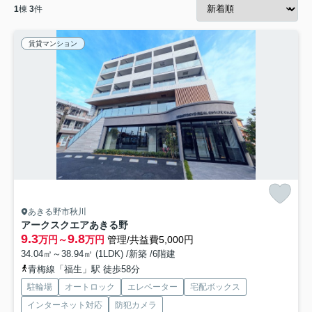
1
棟
3
件
賃貸マンション
あきる野市秋川
アークスクエアあきる野
9.3
9.8
万円～
万円
管理/共益費5,000円
34.04㎡～38.94㎡ (1LDK) /新築 /6階建
青梅線「福生」駅 徒歩58分
駐輪場
オートロック
エレベーター
宅配ボックス
インターネット対応
防犯カメラ