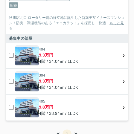
新築
秋川駅北口 ロータリー前の好立地に誕生した新築デザイナーズマンショ
ン！防臭・調湿機能のある「エコカラット」を採用し、快適...
もっと見
る
募集中の部屋
404
9.3万円
4階 / 34.04㎡ / 1LDK
304
9.3万円
4階 / 34.04㎡ / 1LDK
405
9.8万円
4階 / 38.94㎡ / 1LDK
1