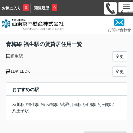
0
0
お気に入り
閲覧履歴
お問い合わせ
青梅線 福生駅の賃貸居住用一覧
福生駅
変更
1DK,1LDK
変更
おすすめの駅
秋川駅
/
福生駅
/
東秋留駅
/
武蔵引田駅
/
河辺駅
/
小作駅
/
八王子駅