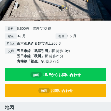
5,500円 管理/共益費 -
賃料
0ヶ月
0ヶ月
敷金
礼金
東京都
あきる野市
渕上
266-3
所在地
五日市線
「
武蔵引田
」駅 徒歩10分
交通
五日市線
「
秋川
」駅 徒歩21分
青梅線
「
福生
」駅 徒歩79分
LINEからお問い合わせ
無料
お問い合わせ
無料
地図