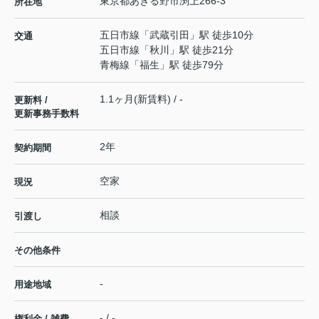
東京都
あきる野市
渕上
266-3
所在地
五日市線
「
武蔵引田
」駅 徒歩10分
交通
五日市線
「
秋川
」駅 徒歩21分
青梅線
「
福生
」駅 徒歩79分
1.1ヶ月(新賃料) / -
更新料 /
更新事務手数料
2年
契約期間
空家
現況
相談
引渡し
その他条件
-
用途地域
- / -
権利金 / 雑費