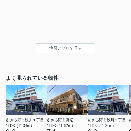
地図アプリで見る
よく見られている物件
あきる野市秋川１丁目
あきる野市野辺
あきる野市秋川１丁目
1LDK (34.04㎡)
1LDK (41.62㎡)
1LDK (34.04㎡)
-