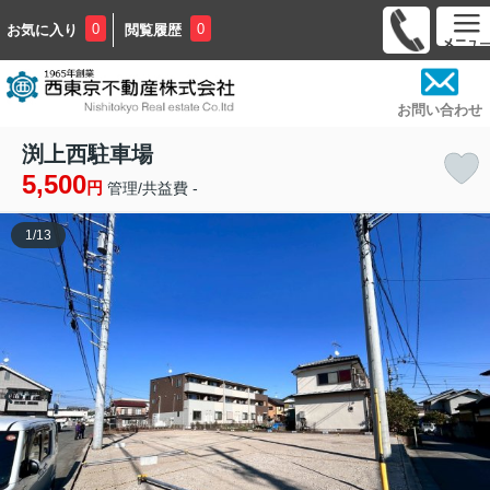
0
0
お気に入り
閲覧履歴
お問い合わせ
渕上西駐車場
5,500
円
管理/共益費 -
1
/
13