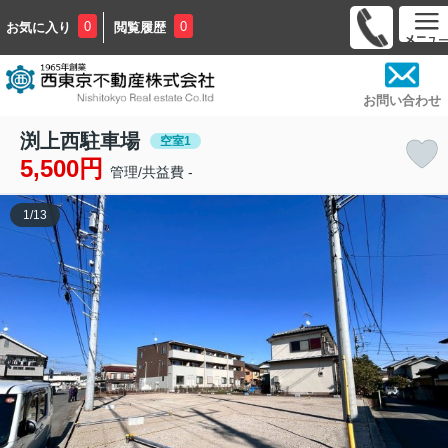
0
0
お気に入り
閲覧履歴
お問い合わせ
渕上西駐車場
空室1
5,500円
管理/共益費 -
1
/
13