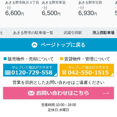
あきる野市秋川３丁目
あきる野市草花
あきる野市引田
- (-)
- (-)
- (-)
- 
6,600
6,500
6,930
円
円
円
社
あきる野市の駐車場一覧
武蔵引田駅
渕上西駐車場
ページトップに戻る
■
■
販売物件・売却について
賃貸物件・管理について
営業を目的としたお問い合わせはご遠慮ください
営業時間:10:00～18:00
定休日:水曜日