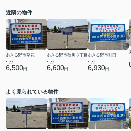
近隣の物件
あきる野市草花
あきる野市秋川３丁目
あきる野市引田
-
- (-)
- (-)
- (-)
6,500
6,600
6,930
円
円
円
よく見られている物件