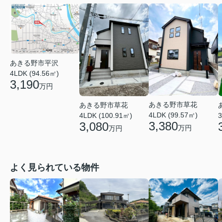
あきる野市平沢
4LDK (94.56㎡)
3,190
万円
あきる野市草花
あきる野市草花
4LDK (99.57㎡)
4LDK (100.91㎡)
3
3,380
3,080
万円
万円
よく見られている物件