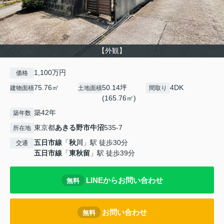
【外観】
1,100万円
価格
75.76㎡
50.14坪
4DK
建物面積
土地面積
間取り
(165.76㎡)
築42年
築年数
東京都
あきる野市
牛沼
535-7
所在地
五日市線
「
秋川
」駅 徒歩30分
交通
五日市線
「
東秋留
」駅 徒歩39分
LINEからお問い合わせ
無料
お問い合わせ
無料