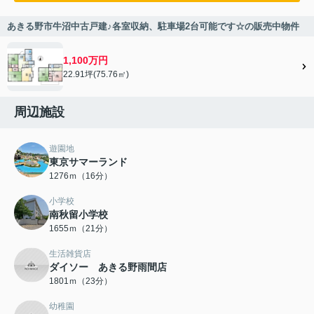
あきる野市牛沼中古戸建♪各室収納、駐車場2台可能です☆の販売中物件
1,100万円
22.91坪(75.76㎡)
周辺施設
遊園地
東京サマーランド
1276ｍ（16分）
小学校
南秋留小学校
1655ｍ（21分）
生活雑貨店
ダイソー あきる野雨間店
1801ｍ（23分）
幼稚園