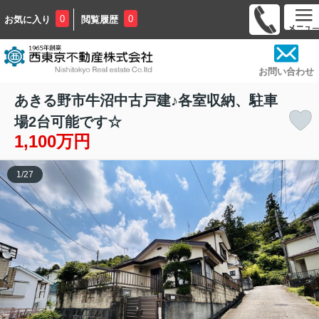
0
0
お気に入り
閲覧履歴
お問い合わせ
あきる野市牛沼中古戸建♪各室収納、駐車
場2台可能です☆
1,100万円
1
/
27