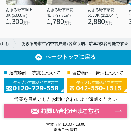
あきる野市渕上
あきる野市草花
あきる野市草花
3K (63.68㎡)
4DK (97.71㎡)
5SLDK (131.04㎡)
4
1,300
1,780
2,880
万円
万円
万円
秋川駅
あきる野市牛沼中古戸建♪各室収納、駐車場2台可能です☆
ページトップに戻る
■
■
販売物件・売却について
賃貸物件・管理について
営業を目的としたお問い合わせはご遠慮ください
営業時間:10:00～18:00
定休日:水曜日