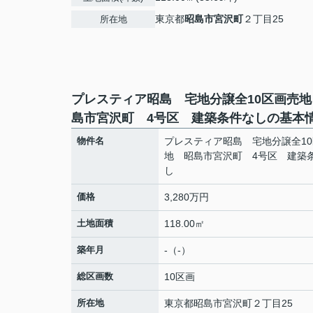
東京都
昭島市
宮沢町
２丁目25
所在地
プレスティア昭島 宅地分譲全10区画売地
島市宮沢町 4号区 建築条件なしの基本
物件名
プレスティア昭島 宅地分譲全1
地 昭島市宮沢町 4号区 建築
し
価格
3,280万円
土地面積
118.00㎡
築年月
-（-）
総区画数
10区画
所在地
東京都
昭島市
宮沢町
２丁目25