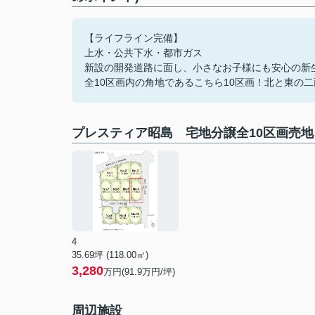
【ライフライン完備】
上水・公共下水・都市ガス
新設の開発道路に面し、小さなお子様にも安心の新
全10区画内の角地であるこちら10区画！北と東の
プレスティア昭島 宅地分譲全10区画売
4
35.69坪 (118.00㎡)
3,280
万円(91.9万円/坪)
周辺施設