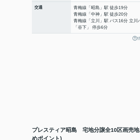
交通
青梅線
「
昭島
」駅 徒歩19分
青梅線
「
中神
」駅 徒歩20分
青梅線
「
立川
」駅 バス16分 立川
「谷下」 停歩6分
プレスティア昭島 宅地分譲全10区画売地
めポイント)