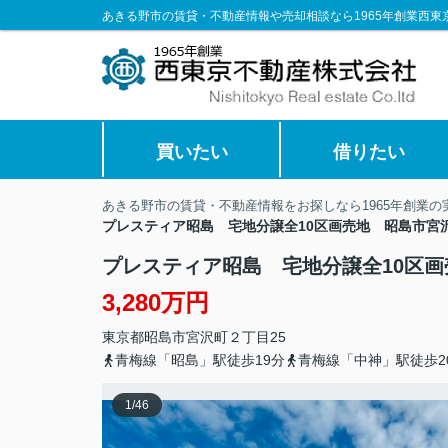
あきる野市の賃貸・不動産情報や売却相談なら1965年創業西東
買いたい
借りたい
あきる野市の賃貸・不動産情報をお探しなら1965年創業
プレスティア昭島 宅地分譲全10区画売地 昭島市宮
プレスティア昭島 宅地分譲全10区
3,280万円
東京都
昭島市
宮沢町
２丁目25
青梅線「昭島」駅徒歩19分
青梅線「中神」駅徒歩2
1
/
46