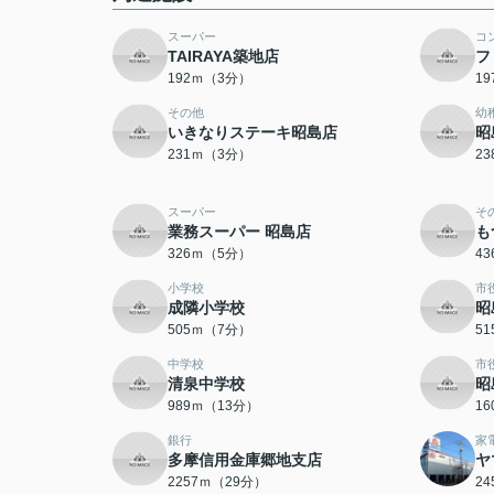
スーパー
コ
TAIRAYA築地店
フ
192ｍ（3分）
1
その他
幼
いきなりステーキ昭島店
昭
231ｍ（3分）
2
スーパー
そ
業務スーパー 昭島店
も
326ｍ（5分）
4
小学校
市
成隣小学校
昭
505ｍ（7分）
5
中学校
市
清泉中学校
昭
989ｍ（13分）
1
銀行
家
多摩信用金庫郷地支店
ヤ
2257ｍ（29分）
2