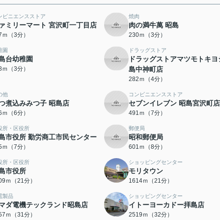
ンビニエンスストア
焼肉
ァミリーマート 宮沢町一丁目店
肉の満牛萬 昭島
97ｍ（3分）
230ｍ（3分）
稚園
ドラッグストア
島台幼稚園
ドラッグストアマツモトキヨ
38ｍ（3分）
島中神町店
282ｍ（4分）
の他
コンビニエンスストア
つ煮込みみつ子 昭島店
セブンイレブン 昭島宮沢町店
36ｍ（6分）
491ｍ（7分）
役所・区役所
郵便局
島市役所 勤労商工市民センター
昭和郵便局
15ｍ（7分）
601ｍ（8分）
役所・区役所
ショッピングセンター
島市役所
モリタウン
609ｍ（21分）
1614ｍ（21分）
電製品
ショッピングセンター
マダ電機テックランド昭島店
イトーヨーカドー拝島店
457ｍ（31分）
2519ｍ（32分）