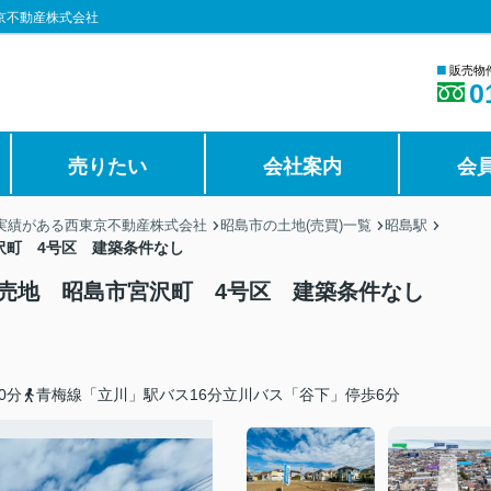
京不動産株式会社
■
販売物
0
売りたい
会社案内
会
の実績がある西東京不動産株式会社
昭島市の土地(売買)一覧
昭島駅
沢町 4号区 建築条件なし
画売地 昭島市宮沢町 4号区 建築条件なし
0分
青梅線「立川」駅バス16分立川バス「谷下」停歩6分