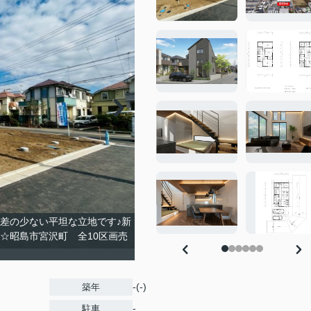
差の少ない平坦な立地です♪新
☆昭島市宮沢町 全10区画売
-(-)
築年
-
駐車