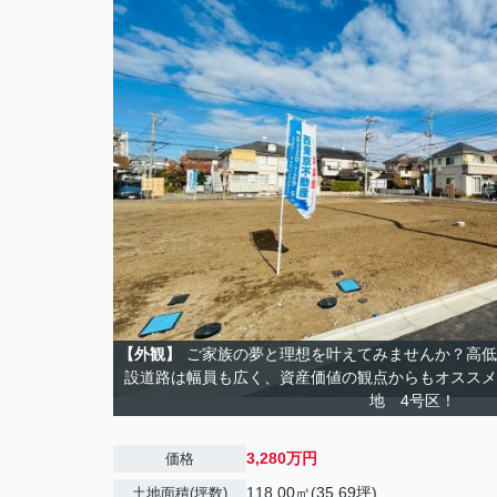
【外観】
ご家族の夢と理想を叶えてみませんか？高低
設道路は幅員も広く、資産価値の観点からもオススメ
地 4号区！
3,280万円
価格
118.00㎡(35.69坪)
土地面積(坪数)