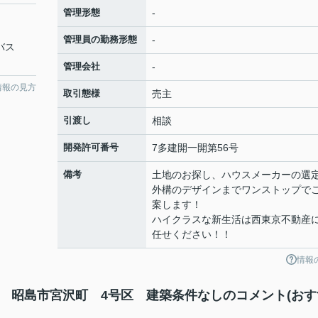
管理形態
-
管理員の勤務形態
-
バス
管理会社
-
情報の見方
取引態様
売主
引渡し
相談
開発許可番号
7多建開一開第56号
備考
土地のお探し、ハウスメーカーの選
外構のデザインまでワンストップで
案します！
ハイクラスな新生活は西東京不動産
任せください！！
情報
 昭島市宮沢町 4号区 建築条件なしのコメント(おす