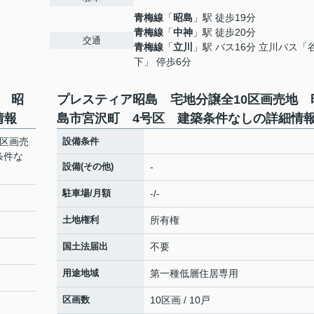
青梅線
「
昭島
」駅 徒歩19分
青梅線
「
中神
」駅 徒歩20分
交通
青梅線
「
立川
」駅 バス16分 立川バス「
下」 停歩6分
 昭
プレスティア昭島 宅地分譲全10区画売地 
情報
島市宮沢町 4号区 建築条件なしの詳細情
0区画売
設備条件
条件な
設備(その他)
-
駐車場/月額
-/-
土地権利
所有権
国土法届出
不要
用途地域
第一種低層住居専用
区画数
10区画 / 10戸