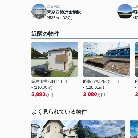
総合病院
公
東京西徳洲会病院
昭
2536ｍ（32分）
4
近隣の物件
昭島市宮沢町２丁目
昭島市宮沢町２丁目
- (118.00㎡)
- (118.01㎡)
-
2,980
3,080
3
万円
万円
よく見られている物件