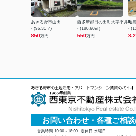
あきる野市山田
西多摩郡日の出町大字平井
昭
- (95.31㎡)
- (180.60㎡)
- (
850
550
3,
万円
万円
お問い合わせ・各種ご相談
営業時間
10:00～18:00
定休日
水曜日