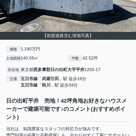
【前面道路含む現地写真】
1,190万円
価格
140.59㎡
42.52坪
土地面積
坪数
東京都
西多摩郡日の出町
大字平井
1250-17
所在地
五日市線
「
武蔵引田
」駅 徒歩18分
交通
五日市線
「
秋川
」駅 徒歩34分
日の出町平井 売地！42坪角地お好きなハウスメ
ーカーで建築可能です♪のコメント(おすすめポイ
ント)
当社は、知識豊富なスタッフの対応力が強みです。
専門知識が必要な不動産探しも、分かりやすく丁寧にサポートい