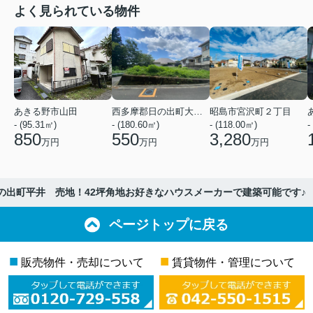
よく見られている物件
あきる野市山田
西多摩郡日の出町大字平井
昭島市宮沢町２丁目
- (95.31㎡)
- (180.60㎡)
- (118.00㎡)
-
850
550
3,280
万円
万円
万円
の出町平井 売地！42坪角地お好きなハウスメーカーで建築可能です♪
ページトップに戻る
■
■
販売物件・売却について
賃貸物件・管理について