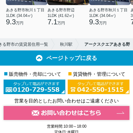
あきる野市秋川１丁目
あきる野市野辺
あきる野市秋川１丁目
1LDK (34.04㎡)
1LDK (41.62㎡)
1LDK (34.04㎡)
3
9.3
7.1
9.3
万円
万円
万円
きる野市の賃貸居住用一覧
秋川駅
アークスクエアあきる野
ページトップに戻る
■
■
販売物件・売却について
賃貸物件・管理について
営業を目的としたお問い合わせはご遠慮ください
営業時間:10:00～18:00
定休日:水曜日