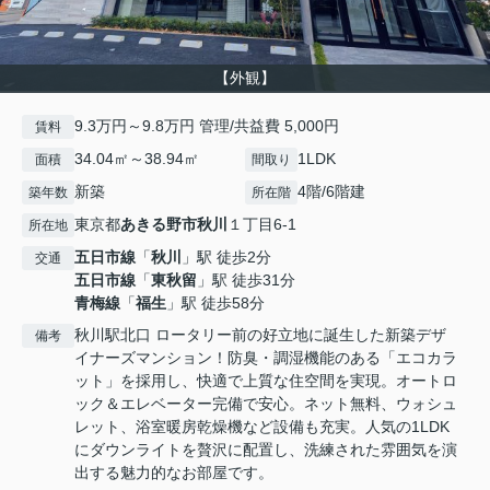
【外観】
9.3万円～9.8万円 管理/共益費 5,000円
賃料
34.04㎡～38.94㎡
1LDK
面積
間取り
新築
4階/6階建
築年数
所在階
東京都
あきる野市
秋川
１丁目6-1
所在地
五日市線
「
秋川
」駅 徒歩2分
交通
五日市線
「
東秋留
」駅 徒歩31分
青梅線
「
福生
」駅 徒歩58分
秋川駅北口 ロータリー前の好立地に誕生した新築デザ
備考
イナーズマンション！防臭・調湿機能のある「エコカラ
ット」を採用し、快適で上質な住空間を実現。オートロ
ック＆エレベーター完備で安心。ネット無料、ウォシュ
レット、浴室暖房乾燥機など設備も充実。人気の1LDK
にダウンライトを贅沢に配置し、洗練された雰囲気を演
出する魅力的なお部屋です。