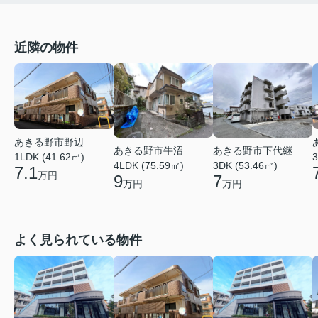
近隣の物件
あきる野市野辺
あきる野市牛沼
あきる野市下代継
1LDK (41.62㎡)
3
4LDK (75.59㎡)
3DK (53.46㎡)
7.1
万円
9
7
万円
万円
よく見られている物件