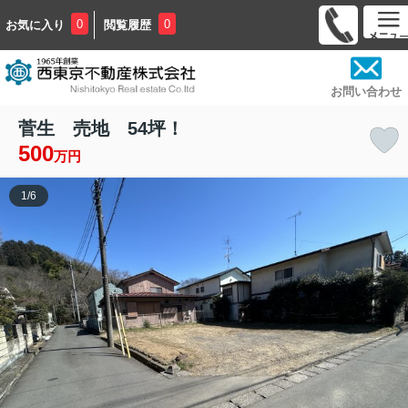
0
0
お気に入り
閲覧履歴
お問い合わせ
菅生 売地 54坪！
500
万円
1
/
6