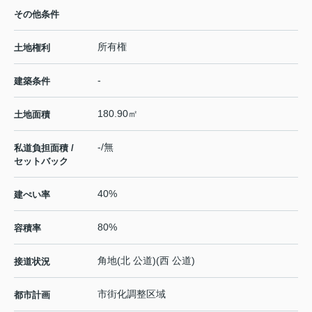
その他条件
所有権
土地権利
-
建築条件
180.90㎡
土地面積
-/無
私道負担面積 /
セットバック
40%
建ぺい率
80%
容積率
角地(北 公道)(西 公道)
接道状況
市街化調整区域
都市計画