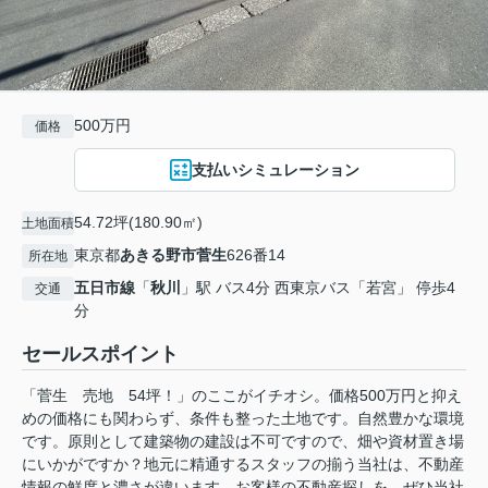
500万円
価格
支払いシミュレーション
54.72坪(180.90㎡)
土地面積
東京都
あきる野市
菅生
626番14
所在地
五日市線
「
秋川
」駅 バス4分 西東京バス「若宮」 停歩4
交通
分
セールスポイント
「菅生 売地 54坪！」のここがイチオシ。価格500万円と抑え
めの価格にも関わらず、条件も整った土地です。自然豊かな環境
です。原則として建築物の建設は不可ですので、畑や資材置き場
にいかがですか？地元に精通するスタッフの揃う当社は、不動産
情報の鮮度と濃さが違います。お客様の不動産探しを、ぜひ当社