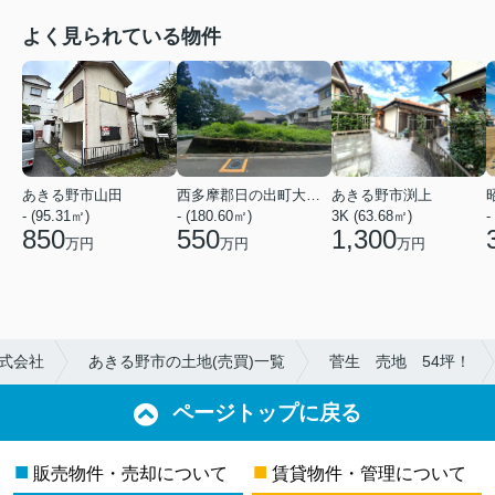
よく見られている物件
あきる野市山田
西多摩郡日の出町大字平井
あきる野市渕上
- (95.31㎡)
- (180.60㎡)
3K (63.68㎡)
-
850
550
1,300
万円
万円
万円
式会社
あきる野市の土地(売買)一覧
菅生 売地 54坪！
ページトップに戻る
■
■
販売物件・売却について
賃貸物件・管理について