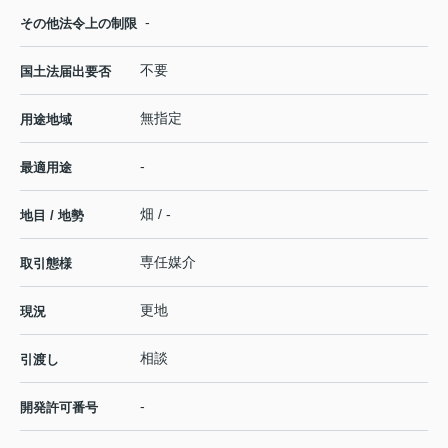
-
その他法令上の制限
不要
国土法届出要否
無指定
用途地域
-
最適用途
畑 / -
地目 / 地勢
専任媒介
取引態様
更地
現況
相談
引渡し
-
開発許可番号