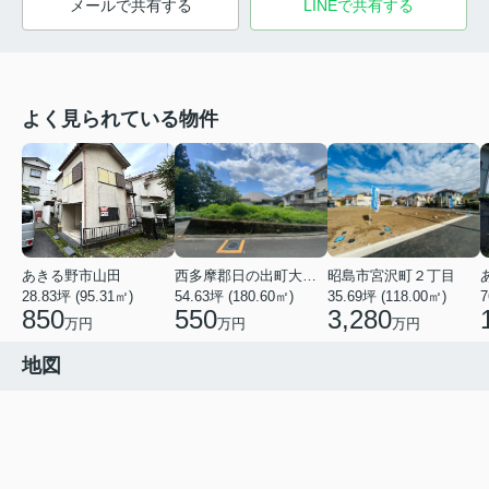
メールで共有する
LINEで共有する
よく見られている物件
あきる野市山田
西多摩郡日の出町大字平井
昭島市宮沢町２丁目
28.83坪 (95.31㎡)
54.63坪 (180.60㎡)
35.69坪 (118.00㎡)
7
850
550
3,280
万円
万円
万円
地図