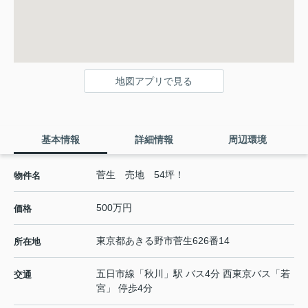
地図アプリで見る
基本情報
詳細情報
周辺環境
菅生 売地 54坪！
物件名
500万円
価格
東京都
あきる野市
菅生
626番14
所在地
五日市線
「
秋川
」駅 バス4分 西東京バス「若
交通
宮」 停歩4分