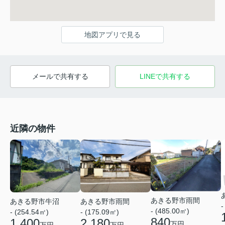
地図アプリで見る
メールで共有する
LINEで共有する
近隣の物件
あきる野市雨間
あきる野市牛沼
あきる野市雨間
-
- (485.00㎡)
- (254.54㎡)
- (175.09㎡)
840
1,400
2,180
万円
万円
万円