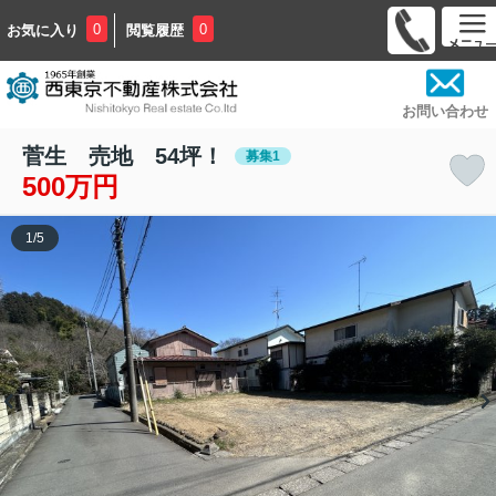
0
0
お気に入り
閲覧履歴
お問い合わせ
菅生 売地 54坪！
募集1
500万円
1
/
5