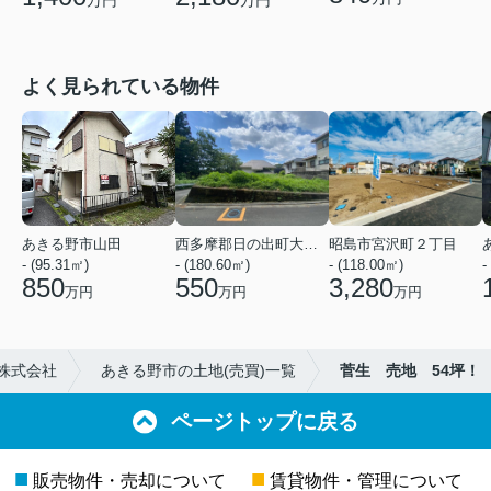
よく見られている物件
あきる野市山田
西多摩郡日の出町大字平井
昭島市宮沢町２丁目
- (95.31㎡)
- (180.60㎡)
- (118.00㎡)
-
850
550
3,280
万円
万円
万円
株式会社
あきる野市の土地(売買)一覧
菅生 売地 54坪！
ページトップに戻る
■
■
販売物件・売却について
賃貸物件・管理について