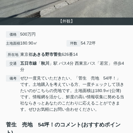
【外観】
500万円
価格
180.90㎡
54.72坪
土地面積
坪数
東京都
あきる野市
菅生
626番14
所在地
五日市線
「
秋川
」駅 バス4分 西東京バス「若宮」 停歩4
交通
分
ぜひ一度見ていただきたい、「菅生 売地 54坪！」
備考
です。土地購入を考えている方、一度チェックして頂き
たいのがこちらの売地です。土地面積は180.9㎡(公簿)
です。情報網を活かし、鮮度の高い情報収集に努める当
社ならきっとあなたのこだわりに応えることができま
す。ぜひお気軽にお問い合わせください。
菅生 売地 54坪！のコメント(おすすめポイン
ト)