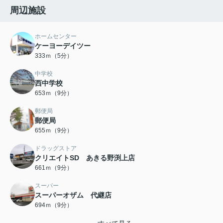
周辺施設
ホームセンター
ケーヨーデイツー
333ｍ（5分）
中学校
西中学校
653ｍ（9分）
郵便局
郵便局
655ｍ（9分）
ドラッグストア
クリエイトSD あきる野渕上店
661ｍ（9分）
スーパー
スーパーオザム 代継店
694ｍ（9分）