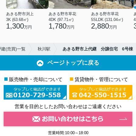
あきる野市渕上
あきる野市草花
あきる野市草花
3K (63.68㎡)
4DK (97.71㎡)
5SLDK (131.04㎡)
4
1,300
1,780
2,880
万円
万円
万円
建(売買)一覧
秋川駅
あきる野市上代継 分譲住宅 6号棟
ページトップに戻る
■
■
販売物件・売却について
賃貸物件・管理について
営業を目的としたお問い合わせはご遠慮ください
営業時間:10:00～18:00