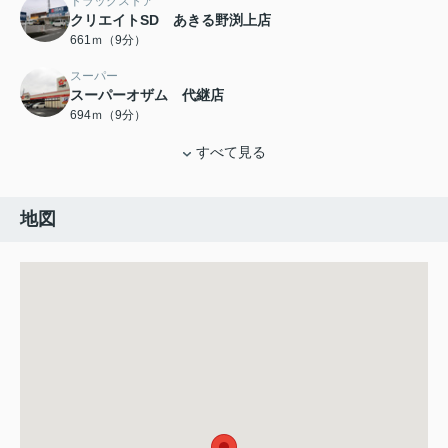
ドラッグストア
クリエイトSD あきる野渕上店
661ｍ（9分）
スーパー
スーパーオザム 代継店
694ｍ（9分）
すべて見る
地図