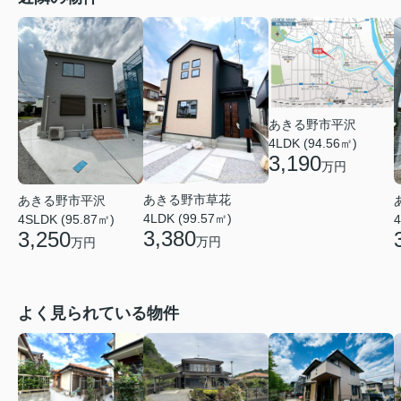
あきる野市平沢
4LDK (94.56㎡)
3,190
万円
あきる野市草花
あきる野市平沢
4LDK (99.57㎡)
4SLDK (95.87㎡)
4
3,380
3,250
万円
万円
よく見られている物件