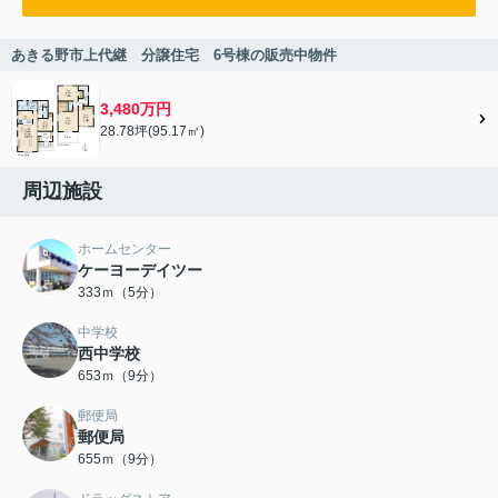
あきる野市上代継 分譲住宅 6号棟の販売中物件
3,480万円
28.78坪(95.17㎡)
周辺施設
ホームセンター
ケーヨーデイツー
333ｍ（5分）
中学校
西中学校
653ｍ（9分）
郵便局
郵便局
655ｍ（9分）