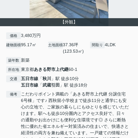
【外観】
3,480万円
価格
95.17㎡
37.36坪
4LDK
建物面積
土地面積
間取り
(123.53㎡)
新築
築年数
東京都
あきる野市
上代継
60-1
所在地
五日市線
「
秋川
」駅 徒歩10分
交通
五日市線
「
武蔵引田
」駅 徒歩18分
こだわりポイント満載の「あきる野市上代継 分譲住宅
備考
6号棟」です♪ 西秋留小学校まで徒歩11分と通学にも安
心の立地で、ご家族の暮らしにもゆとりを感じていただ
けます。駅へも徒歩10分圏内とアクセス良好で、日々
の通勤やお出かけにも便利な住環境です◎ さらに断熱
性に優れた省エネルギー対策済みの住まいで、快適さと
経済性の両方を兼ね備えています。一戸建ての情報だけ