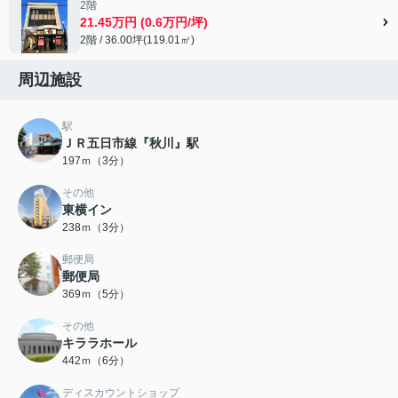
2階
21.45万円 (0.6万円/坪)
2階 / 36.00坪(119.01㎡)
周辺施設
駅
ＪＲ五日市線『秋川』駅
197ｍ（3分）
その他
東横イン
238ｍ（3分）
郵便局
郵便局
369ｍ（5分）
その他
キララホール
442ｍ（6分）
ディスカウントショップ