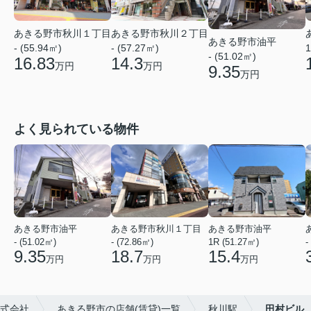
あきる野市秋川１丁目
あきる野市秋川２丁目
あきる野市油平
- (55.94㎡)
- (57.27㎡)
1
- (51.02㎡)
16.83
14.3
万円
万円
9.35
万円
よく見られている物件
あきる野市油平
あきる野市秋川１丁目
あきる野市油平
- (51.02㎡)
- (72.86㎡)
1R (51.27㎡)
-
9.35
18.7
15.4
万円
万円
万円
株式会社
あきる野市の店舗(賃貸)一覧
秋川駅
田村ビル