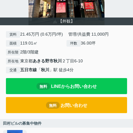
【外観】
21.45万円 (0.6万円/坪) 管理/共益費 11,000円
賃料
119.01㎡
36.00坪
面積
坪数
2階/3階建
所在階
東京都
あきる野市
秋川
２丁目6-10
所在地
五日市線
「
秋川
」駅 徒歩4分
交通
LINEからお問い合わせ
無料
お問い合わせ
無料
田村ビルの募集中物件