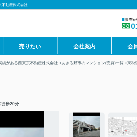
京不動産株式会社
■
販売物
0
売りたい
会社案内
会
の実績がある西東京不動産株式会社
あきる野市のマンション(売買)一覧
東秋
徒歩20分