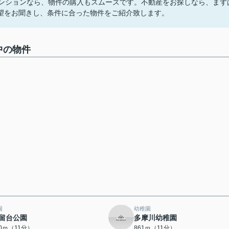
マンションなら、物件の購入もスムーズです。不動産をお探しなら、まず
望をお聞きし、条件に合った物件をご紹介致します。
中の物件
園
幼稚園
留台公園
多摩川幼稚園
60ｍ（11分）
861ｍ（11分）