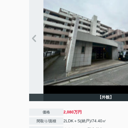
【外観】
2,080万円
価格
2LDK＋S(納戸)/74.40㎡
間取り/面積