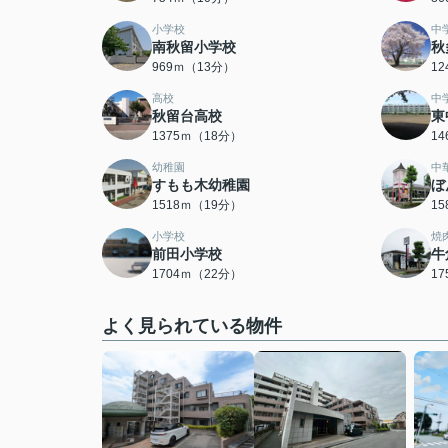
小学校
中
南秋留小学校
秋
969ｍ（13分）
1
高校
中
秋留台高校
東
1375ｍ（18分）
1
幼稚園
中
すもも木幼稚園
ぼ
1518ｍ（19分）
1
小学校
焼
前田小学校
牛
1704ｍ（22分）
1
よく見られている物件