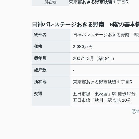
東京都
あきる野市
秋留
１丁目5
所在地
日神パレステージあきる野南 6階の基本
物件名
日神パレステージあきる野南 6
価格
2,080万円
築年月
2007年3月（築19年）
総戸数
-
所在地
東京都
あきる野市
秋留
１丁目5
交通
五日市線
「
東秋留
」駅 徒歩17分
五日市線
「
秋川
」駅 徒歩20分