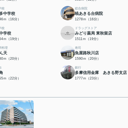
学校
総合病院
多中学校
暁あきる台病院
246ｍ（16分）
1278ｍ（16分）
学校
ドラッグストア
中学校
みどり薬局 東秋留店
464ｍ（19分）
1511ｍ（19分）
華料理
寿司
ん天
魚屋路秋川店
580ｍ（20分）
1590ｍ（20分）
肉
銀行
角
多摩信用金庫 あきる野支店
755ｍ（22分）
1777ｍ（23分）