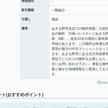
管理会社
-
取引態様
一般媒介
引渡し
相談
備考
あきる野市近辺での物件情報：大好
あの物件「日神パレステージあきる
南 6階」。徒歩10分の場所に東秋
学校があります。この物件は快適な
環境が魅力の中古マンションとなっ
ます。あきる野市にある五日市線東
周辺でこだわりの物件をお探しなら
社にお問い合わせ下さい。豊富な物
報と確かな地域情報をご提供してお
す。
情報
ト(おすすめポイント)