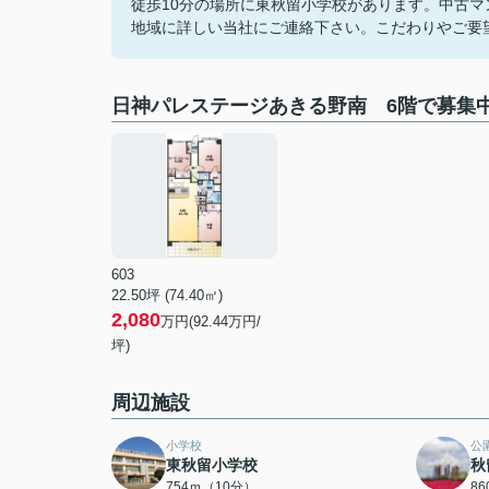
徒歩10分の場所に東秋留小学校があります。中古
地域に詳しい当社にご連絡下さい。こだわりやご要
日神パレステージあきる野南 6階で募集
603
22.50坪 (74.40㎡)
2,080
万円(92.44万円/
坪)
周辺施設
小学校
公
東秋留小学校
秋
754ｍ（10分）
8