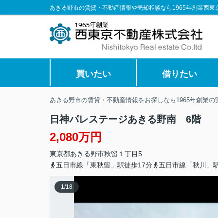
あきる野市の賃貸・不動産情報や売却相談なら1965年創業西東
買いたい
借りたい
あきる野市の賃貸・不動産情報をお探しなら1965年創業
日神パレステージあきる野南 6階
2,080万円
東京都
あきる野市
秋留
１丁目5
五日市線「東秋留」駅徒歩17分
五日市線「秋川」駅
1
/
18