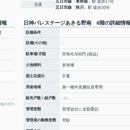
五日市線
「
東秋留
」駅 徒歩17分
交通
五日市線
「
秋川
」駅 徒歩20分
情報
日神パレステージあきる野南 6階の詳細情
階
設備条件
設備(その他)
-
駐車場/月額
空有/6,500円 (税込)
土地権利
所有権
国土法届出
不要
用途地域
第一種中高層住居専用
販売戸数 / 総戸数
- / -
情報の見方
管理形態
管理会社に全部委託
管理員の勤務形態
常駐