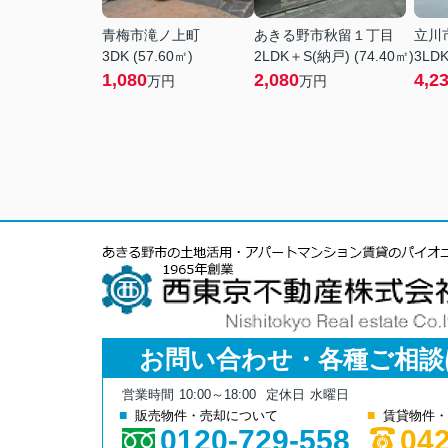
青梅市滝ノ上町
あきる野市秋留１丁目
立川
3DK (57.60㎡)
2LDK＋S(納戸) (74.40㎡)
3LDK
1,080
2,080
4,2
万円
万円
お問い合わせ・各種ご相談
営業時間
10:00～18:00
定休日
水曜日
販売物件・売却について
賃貸物件・
0120-729-558
042