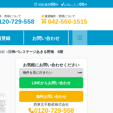
00
00
閲覧履歴
件
お気に入り
件
■
件・売却について
賃貸物件・管理について
120-729-558
042-550-1515
員登録
お問い合わせ
日神パレステージあきる野南 6階
留駅
お気軽にお問い合わせください
LINEからお問い合わせ
無料お問い合わせ
西東京不動産株式会社
0120-729-558