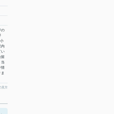
評の
野
留小
室内
てい
秋留
、当
件情
りま
の見方