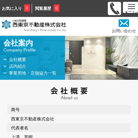
0
0
お気に入り
閲覧履歴
お問い合わせ
会社案内
Company Profile
会社概要
店内紹介
事業用地・店舗協力一覧
商号
西東京不動産株式会社
代表者名
上澤 芳明