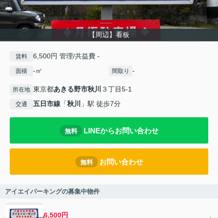
【周辺】看板
6,500円 管理/共益費 -
賃料
-㎡
-
面積
間取り
東京都
あきる野市
秋川
３丁目5-1
所在地
五日市線
「
秋川
」駅 徒歩7分
交通
LINEからお問い合わせ
無料
お問い合わせ
無料
アイエイパーキングの募集中物件
6,500円