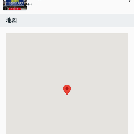
-(-)
地図