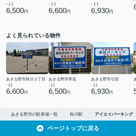
-
- (-)
- (-)
- (-)
6,500
6,600
6,930
円
円
円
よく見られている物件
あきる野市秋川３丁目
あきる野市草花
あきる野市引田
- (-)
- (-)
- (-)
- 
6,600
6,500
6,930
円
円
円
あきる野市の駐車場一覧
秋川駅
アイエイパーキング
ページトップに戻る