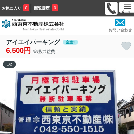
0
0
お気に入り
閲覧履歴
お問い合わせ
アイエイパーキング
空室1
6,500円
管理/共益費 -
1
/
2