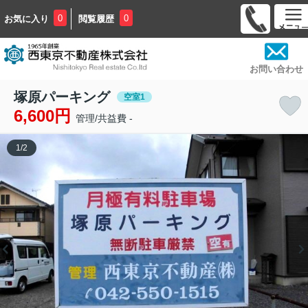
0
0
お気に入り
閲覧履歴
お問い合わせ
塚原パーキング
空室1
6,600円
管理/共益費 -
1
/
2