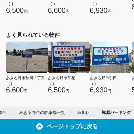
-
- (-)
- (-)
- (-)
6,500
6,600
6,930
円
円
円
よく見られている物件
あきる野市秋川３丁目
あきる野市草花
あきる野市引田
- (-)
- (-)
- (-)
- 
6,600
6,500
6,930
円
円
円
会社
あきる野市の駐車場一覧
秋川駅
塚原パーキング
ページトップに戻る