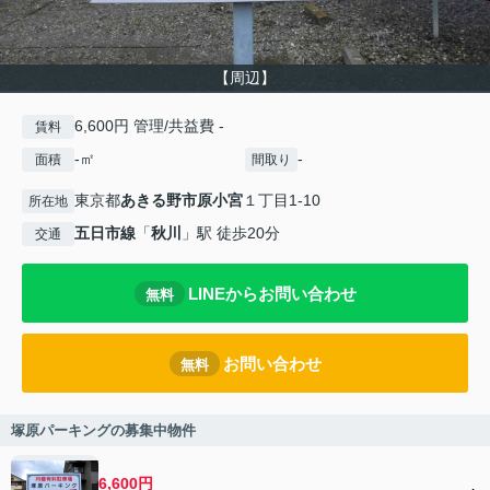
【周辺】
6,600円 管理/共益費 -
賃料
-㎡
-
面積
間取り
東京都
あきる野市
原小宮
１丁目1-10
所在地
五日市線
「
秋川
」駅 徒歩20分
交通
LINEからお問い合わせ
無料
お問い合わせ
無料
塚原パーキングの募集中物件
6,600円