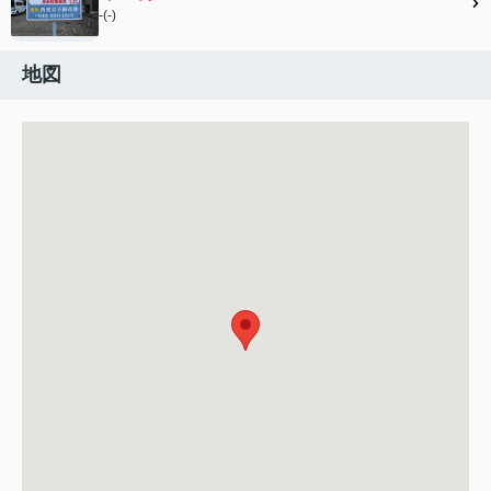
-(-)
地図