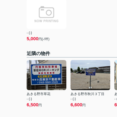
- (-)
5,000
円(-/坪)
近隣の物件
あきる野市草花
あきる野市秋川３丁目
- (-)
- (-)
- 
6,500
6,600
6
円
円