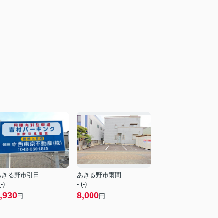
あきる野市引田
あきる野市雨間
(-)
- (-)
,930
8,000
円
円