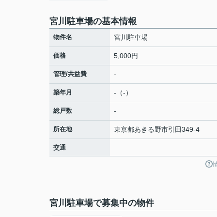
宮川駐車場の基本情報
物件名
宮川駐車場
価格
5,000円
管理/共益費
-
築年月
-（-）
総戸数
-
所在地
東京都
あきる野市
引田
349-4
交通
宮川駐車場で募集中の物件