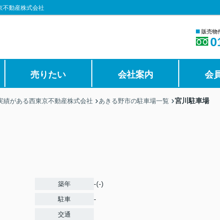
京不動産株式会社
■
販売物
0
売りたい
会社案内
会
宮川駐車場
の実績がある西東京不動産株式会社
あきる野市の駐車場一覧
-(-)
築年
-
駐車
交通