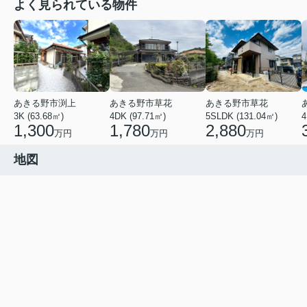
よく見られている物件
あきる野市渕上
あきる野市草花
あきる野市草花
3K (63.68㎡)
4DK (97.71㎡)
5SLDK (131.04㎡)
4
1,300
1,780
2,880
万円
万円
万円
地図