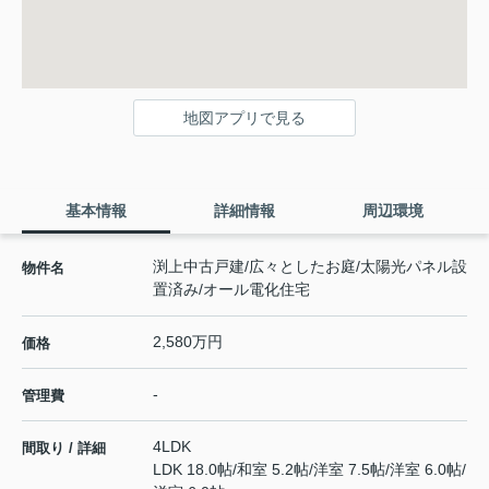
地図アプリで見る
基本情報
詳細情報
周辺環境
渕上中古戸建/広々としたお庭/太陽光パネル設
物件名
置済み/オール電化住宅
2,580万円
価格
-
管理費
4LDK
間取り / 詳細
LDK 18.0帖
/
和室 5.2帖
/
洋室 7.5帖
/
洋室 6.0帖
/