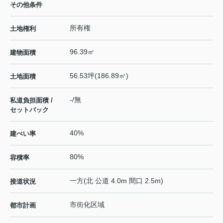
その他条件
所有権
土地権利
96.39㎡
建物面積
56.53坪(186.89㎡)
土地面積
-/無
私道負担面積 /
セットバック
40%
建ぺい率
80%
容積率
一方(北 公道 4.0m 間口 2.5m)
接道状況
市街化区域
都市計画