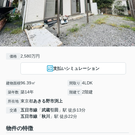
2,580万円
価格
支払いシミュレーション
96.39㎡
4LDK
建物面積
間取り
築14年
2階建
築年数
階建て
東京都
あきる野市
渕上
所在地
五日市線
「
武蔵引田
」駅 徒歩13分
交通
五日市線
「
秋川
」駅 徒歩22分
物件の特徴