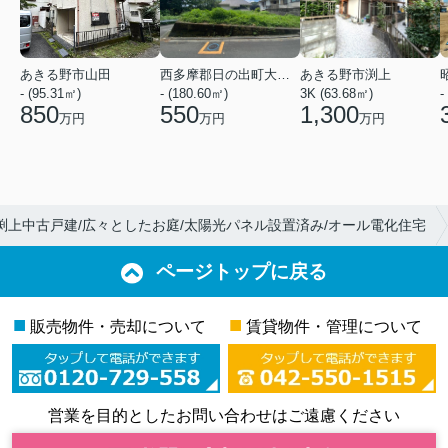
あきる野市山田
西多摩郡日の出町大字平井
あきる野市渕上
- (95.31㎡)
- (180.60㎡)
3K (63.68㎡)
-
850
550
1,300
万円
万円
万円
渕上中古戸建/広々としたお庭/太陽光パネル設置済み/オール電化住宅
ページトップに戻る
■
■
販売物件・売却について
賃貸物件・管理について
営業を目的としたお問い合わせはご遠慮ください