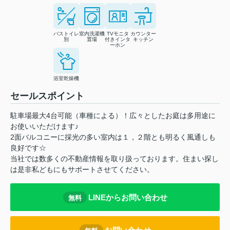
バストイレ
室内洗濯機
TVモニタ
カウンター
別
置場
付きインタ
キッチン
ーホン
浴室乾燥機
セールスポイント
駐車場最大4台可能（車種による）！広々としたお庭は多用途に
お使いいただけます♪
2面バルコニーに採光の多い室内は１，２階とも明るく風通しも
良好です☆
当社では数多くの不動産情報を取り扱っております。住まい探し
は是非私どもにもサポートさせてください。
LINEからお問い合わせ
無料