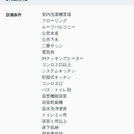
室内洗濯機置場
設備条件
フローリング
ルーフバルコニー
公営水道
公共下水
二重サッシ
電気有
IHクッキングヒーター
コンロ２口以上
システムキッチン
対面式キッチン
コンロ３口
バス・トイレ別
追焚機能浴室
浴室乾燥機
温水洗浄便座
トイレ２ヶ所
浴室１坪以上
床下収納
屋根裏収納