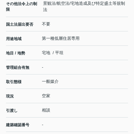
景観法/航空法/宅地造成及び特定盛土等規制
その他法令上の制
限
法
不要
国土法届出要否
第一種低層住居専用
用途地域
宅地 / 平坦
地目 / 地勢
-
管理組合有無
一般媒介
取引態様
空家
現況
相談
引渡し
-
建築確認番号