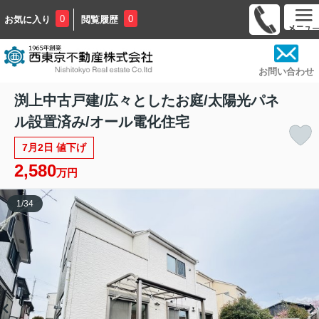
0
0
お気に入り
閲覧履歴
お問い合わせ
渕上中古戸建/広々としたお庭/太陽光パネ
ル設置済み/オール電化住宅
7月2日 値下げ
2,580
万円
1
/
34