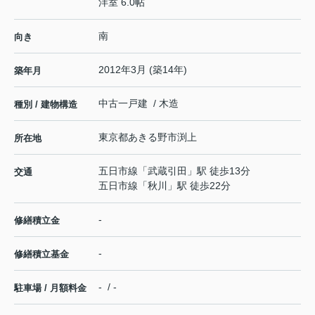
洋室 6.0帖
南
向き
2012年3月 (築14年)
築年月
中古一戸建 / 木造
種別 / 建物構造
東京都
あきる野市
渕上
所在地
五日市線
「
武蔵引田
」駅 徒歩13分
交通
五日市線
「
秋川
」駅 徒歩22分
-
修繕積立金
-
修繕積立基金
- / -
駐車場 / 月額料金