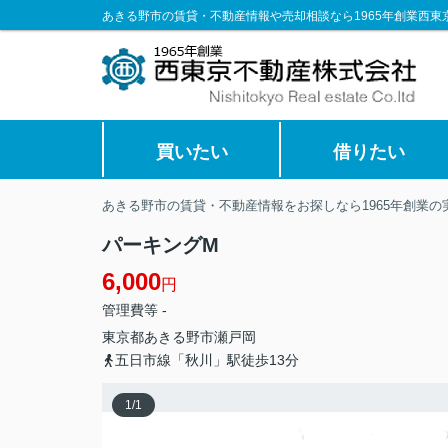
あきる野市の賃貸・不動産情報や売却相談なら1965年創業西東
買いたい
借りたい
あきる野市の賃貸・不動産情報をお探しなら1965年創業
パーキングM
6,000
円
管理費等 -
東京都
あきる野市
瀬戸岡
五日市線「秋川」駅徒歩13分
1
/
1