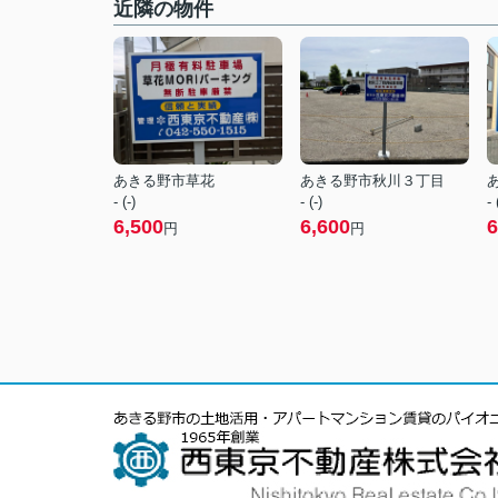
近隣の物件
あきる野市草花
あきる野市秋川３丁目
- (-)
- (-)
- 
6,500
6,600
6
円
円