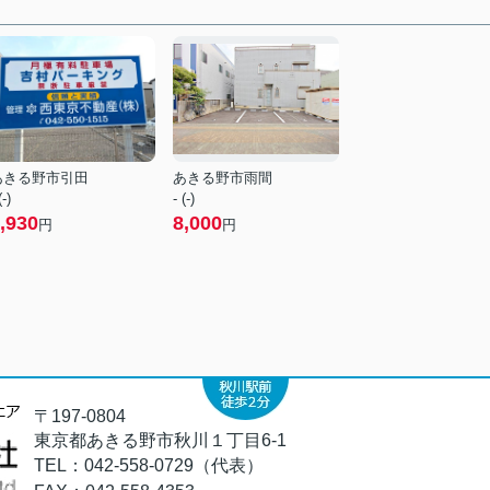
あきる野市引田
あきる野市雨間
(-)
- (-)
,930
8,000
円
円
〒197-0804
東京都あきる野市秋川１丁目6-1
TEL：
042-558-0729（代表）