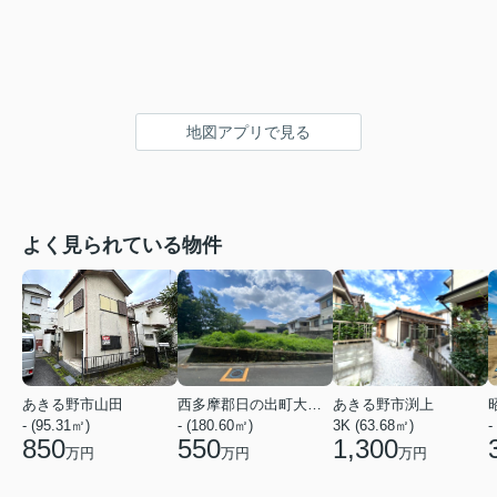
地図アプリで見る
よく見られている物件
あきる野市山田
西多摩郡日の出町大字平井
あきる野市渕上
- (95.31㎡)
- (180.60㎡)
3K (63.68㎡)
-
850
550
1,300
万円
万円
万円