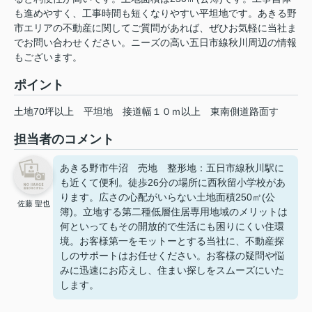
も進めやすく、工事時間も短くなりやすい平坦地です。あきる野
市エリアの不動産に関してご質問があれば、ぜひお気軽に当社ま
でお問い合わせください。ニーズの高い五日市線秋川周辺の情報
もございます。
ポイント
土地70坪以上
平坦地
接道幅１０ｍ以上
東南側道路面す
担当者のコメント
あきる野市牛沼 売地 整形地：五日市線秋川駅に
も近くて便利。徒歩26分の場所に西秋留小学校があ
ります。広さの心配がいらない土地面積250㎡(公
佐藤 聖也
簿)。立地する第二種低層住居専用地域のメリットは
何といってもその開放的で生活にも困りにくい住環
境。お客様第一をモットーとする当社に、不動産探
しのサポートはお任せください。お客様の疑問や悩
みに迅速にお応えし、住まい探しをスムーズにいた
します。