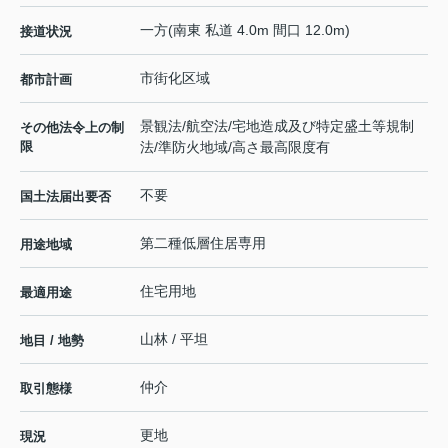
一方(南東 私道 4.0m 間口 12.0m)
接道状況
市街化区域
都市計画
景観法/航空法/宅地造成及び特定盛土等規制
その他法令上の制
限
法/準防火地域/高さ最高限度有
不要
国土法届出要否
第二種低層住居専用
用途地域
住宅用地
最適用途
山林 / 平坦
地目 / 地勢
仲介
取引態様
更地
現況