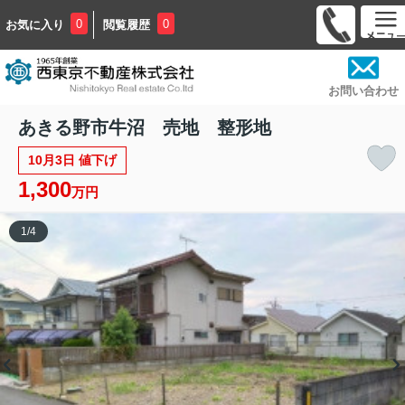
0
0
お気に入り
閲覧履歴
お問い合わせ
あきる野市牛沼 売地 整形地
10月3日 値下げ
1,300
万円
1
/
4