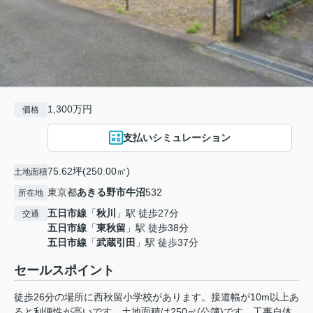
1,300万円
価格
支払いシミュレーション
75.62坪(250.00㎡)
土地面積
東京都
あきる野市
牛沼
532
所在地
五日市線
「
秋川
」駅 徒歩27分
交通
五日市線
「
東秋留
」駅 徒歩38分
五日市線
「
武蔵引田
」駅 徒歩37分
セールスポイント
徒歩26分の場所に西秋留小学校があります。接道幅が10m以上あ
ると利便性が高いです。土地面積は250㎡(公簿)です。工事自体