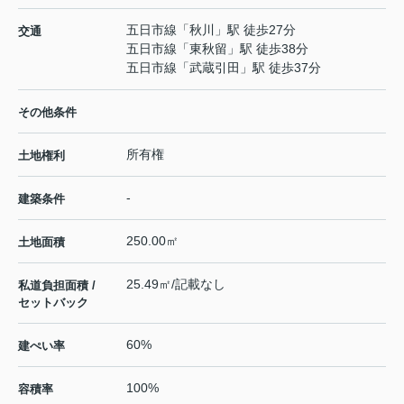
五日市線
「
秋川
」駅 徒歩27分
交通
五日市線
「
東秋留
」駅 徒歩38分
五日市線
「
武蔵引田
」駅 徒歩37分
その他条件
所有権
土地権利
-
建築条件
250.00㎡
土地面積
25.49㎡/記載なし
私道負担面積 /
セットバック
60%
建ぺい率
100%
容積率