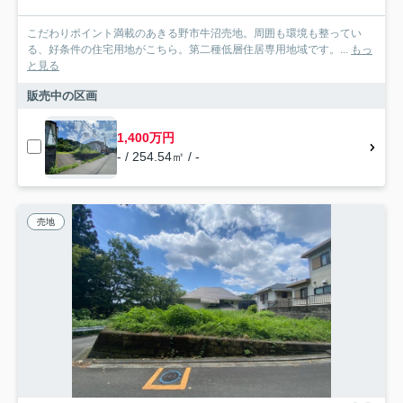
こだわりポイント満載のあきる野市牛沼売地。周囲も環境も整ってい
る、好条件の住宅用地がこちら。第二種低層住居専用地域です。...
もっ
と見る
販売中の区画
1,400万円
- / 254.54㎡ / -
売地