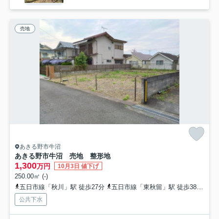
売地
あきる野市牛沼
あきる野市牛沼 売地 整形地
1,300
万円
10月3日 値下げ
250.00㎡ (-)
五日市線「秋川」駅 徒歩27分
五日市線「東秋留」駅 徒歩38分
五
公共下水