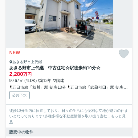
NEW
あきる野市上代継
あきる野市上代継 中古住宅☆駅徒歩約10分☆
2,280
万円
90.67㎡ (4LDK) /築13年 /2階建
五日市線「秋川」駅 徒歩10分
五日市線「武蔵引田」駅 徒歩15分
公共下水
徒歩10分圏内に位置しており、日々の生活にも便利な立地が魅力の住ま
いとなっております♪多種多様な不動産情報を取り扱う当社...
もっと見
る
販売中の物件