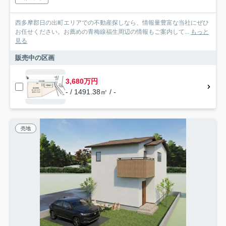
西多摩郡日の出町エリアでの不動産探しなら、情報量豊富な当社にぜひ
お任せください。お薦めの青梅線福生周辺の情報もご案内して...
もっと
見る
販売中の区画
3,680万円
- / 1491.38㎡ / -
売地