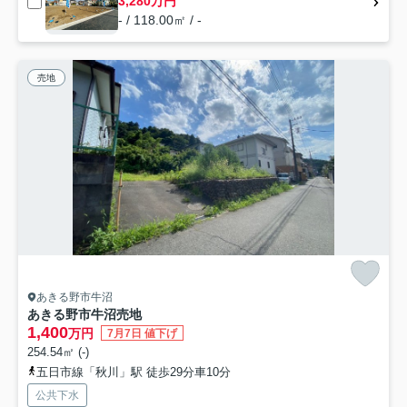
3,280万円
- / 118.00㎡ / -
売地
あきる野市牛沼
あきる野市牛沼売地
1,400
万円
7月7日 値下げ
254.54㎡ (-)
五日市線「秋川」駅 徒歩29分車10分
公共下水