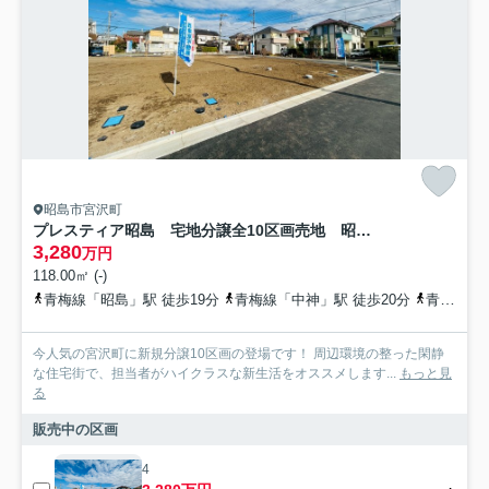
昭島市宮沢町
プレスティア昭島 宅地分譲全10区画売地 昭島市宮沢町 4号区 建築条件なし
3,280
万円
118.00㎡ (-)
青梅線「昭島」駅 徒歩19分
青梅線「中神」駅 徒歩20分
青梅線「立川」駅 バス16分 立川バス「谷下」 停歩6分
今人気の宮沢町に新規分譲10区画の登場です！ 周辺環境の整った閑静
な住宅街で、担当者がハイクラスな新生活をオススメします...
もっと見
る
販売中の区画
4