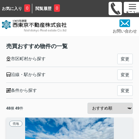
0
0
お気に入り
閲覧履歴
お問い合わせ
売買おすすめ物件の一覧
市区町村から探す
変更
沿線・駅から探す
変更
条件から探す
変更
48
棟
49
件
売地