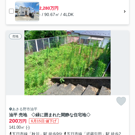
2,280万円
- / 90.67㎡ / 4LDK
売地
あきる野市油平
油平 売地 ◇緑に囲まれた閑静な住宅地◇
200
万円
6月15日 値下げ
141.00㎡ (-)
五日市線「秋川」駅 徒歩9分
五日市線「武蔵引田」駅 徒歩24分
五