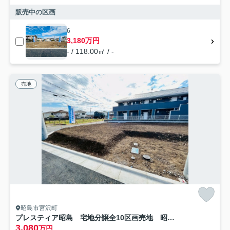
販売中の区画
6
3,180万円
- / 118.00㎡ / -
売地
昭島市宮沢町
プレスティア昭島 宅地分譲全10区画売地 昭島市宮沢町 10号区 建築条件なし
3,080
万円