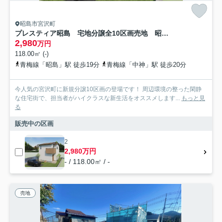
昭島市宮沢町
プレスティア昭島 宅地分譲全10区画売地 昭島市宮沢町 2号区 建築条件なし
2,980
万円
118.00㎡ (-)
青梅線「昭島」駅 徒歩19分
青梅線「中神」駅 徒歩20分
今人気の宮沢町に新規分譲10区画の登場です！ 周辺環境の整った閑静
な住宅街で、担当者がハイクラスな新生活をオススメします...
もっと見
る
販売中の区画
2
2,980万円
- / 118.00㎡ / -
売地