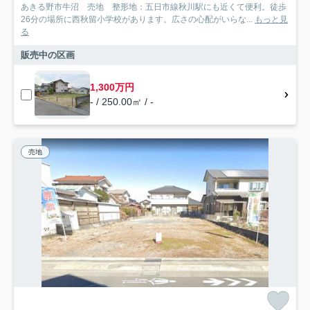
あきる野市牛沼 売地 整形地：五日市線秋川駅にも近くて便利。徒歩
26分の場所に西秋留小学校があります。広さの心配がいらな...
もっと見
る
販売中の区画
1,300万円
- / 250.00㎡ / -
売地