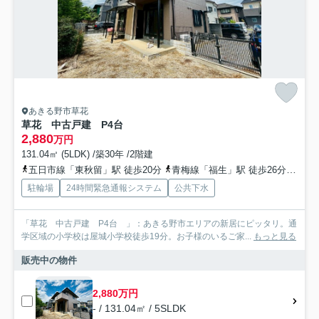
あきる野市草花
草花 中古戸建 P4台
2,880
万円
131.04㎡ (5LDK) /築30年 /2階建
五日市線「東秋留」駅 徒歩20分
青梅線「福生」駅 徒歩26分
青梅
駐輪場
24時間緊急通報システム
公共下水
「草花 中古戸建 P4台 」：あきる野市エリアの新居にピッタリ。通
学区域の小学校は屋城小学校徒歩19分。お子様のいるご家...
もっと見る
販売中の物件
2,880万円
- / 131.04㎡ / 5SLDK