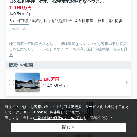
日の出町平井 売地！42坪角地お好きなハウスメーカーで建築可能です♪
1,190
万円
140.59㎡ (-)
五日市線「武蔵引田」駅 徒歩18分
五日市線「秋川」駅 徒歩34分
公共下水
地元密着の不動産会社として、経験豊富なスタッフがお客様の不動産探
しを全力でサポートいたします！ ニーズの高い五日市線武蔵...
もっと見
る
販売中の区画
1,190万円
- / 140.59㎡ / -
当サイトでは、お客様の当サイト利用状況把握、サービス向上検討を目的と
新築一戸建
して、クッキー（Cookie）を使用しています。
詳しくは、当社の
「Cookieの取扱いについて」
をご確認ください。
閉じる
検索条件を変更
まとめてお問い合わせ