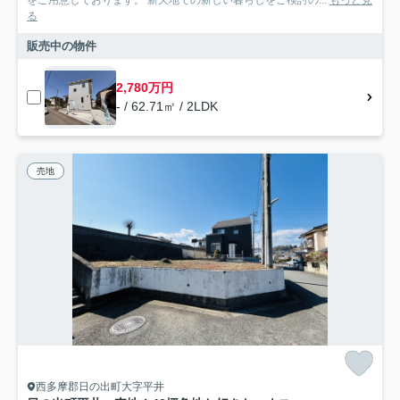
をご用意しております。 新天地での新しい暮らしをご検討の...
もっと見
る
販売中の物件
2,780万円
- / 62.71㎡ / 2LDK
売地
西多摩郡日の出町大字平井