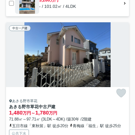
3,280万円
- / 101.02㎡ / 4LDK
中古一戸建
あきる野市草花
あきる野市草花中古戸建
1,480
1,780
万円～
万円
71.88㎡～97.71㎡ (3LDK～4DK) /築30年 /2階建
五日市線「東秋留」駅 徒歩20分
青梅線「福生」駅 徒歩25分
公共下水