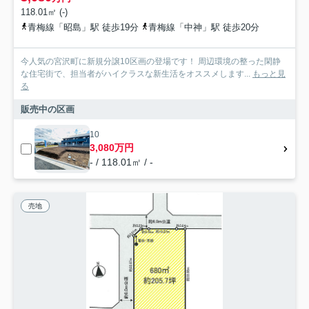
118.01㎡ (-)
青梅線「昭島」駅 徒歩19分
青梅線「中神」駅 徒歩20分
今人気の宮沢町に新規分譲10区画の登場です！ 周辺環境の整った閑静
な住宅街で、担当者がハイクラスな新生活をオススメします...
もっと見
る
販売中の区画
10
3,080万円
- / 118.01㎡ / -
売地