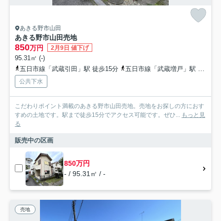
あきる野市山田
あきる野市山田売地
850
万円
2月9日 値下げ
95.31㎡ (-)
五日市線「武蔵引田」駅 徒歩15分
五日市線「武蔵増戸」駅 徒歩15分
公共下水
こだわりポイント満載のあきる野市山田売地。売地をお探しの方におす
すめの土地です。駅まで徒歩15分でアクセス可能です。ぜひ...
もっと見
る
販売中の区画
850万円
- / 95.31㎡ / -
売地