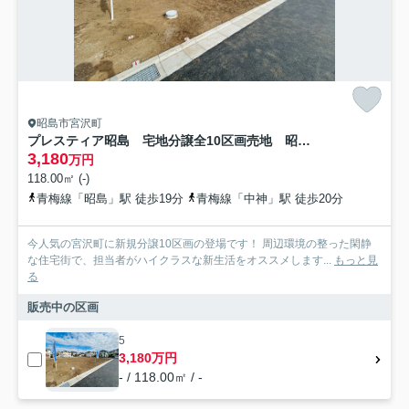
昭島市宮沢町
プレスティア昭島 宅地分譲全10区画売地 昭島市宮沢町 5号区 建築条件なし
3,180
万円
118.00㎡ (-)
青梅線「昭島」駅 徒歩19分
青梅線「中神」駅 徒歩20分
今人気の宮沢町に新規分譲10区画の登場です！ 周辺環境の整った閑静
な住宅街で、担当者がハイクラスな新生活をオススメします...
もっと見
る
販売中の区画
5
3,180万円
- / 118.00㎡ / -