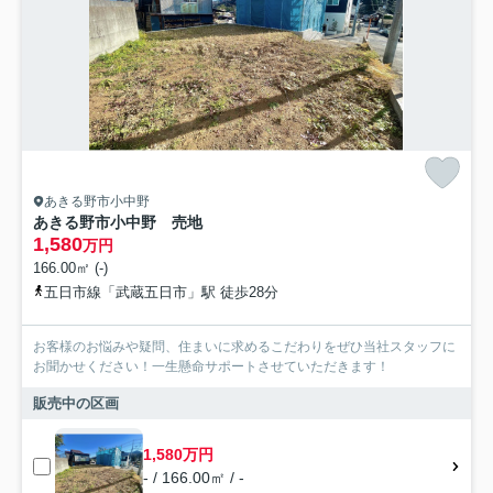
あきる野市小中野
あきる野市小中野 売地
1,580
万円
166.00㎡ (-)
五日市線「武蔵五日市」駅 徒歩28分
お客様のお悩みや疑問、住まいに求めるこだわりをぜひ当社スタッフに
お聞かせください！一生懸命サポートさせていただきます！
販売中の区画
1,580万円
- / 166.00㎡ / -