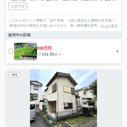
公共下水
こだわりポイント満載の「油平 売地 ◇緑に囲まれた閑静な住宅地◇」
♪駅徒歩9分の便利な立地にありながら、第一種低層住居専...
もっと見る
販売中の区画
200万円
- / 141.00㎡ / -
売地