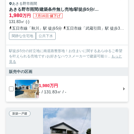
あきる野市雨間
あきる野市雨間/建築条件無し売地/駅徒歩5分/整形地
1,980
万円
7月16日 値下げ
131.83㎡ (-)
五日市線「秋川」駅 徒歩5分
五日市線「武蔵引田」駅 徒歩30分
五
閑静な住宅地
公共下水
駅徒歩5分の好立地に南道路整形地！お住まいに関するあらゆるご希望
を叶えられる売地です♪お好きなハウスメーカーで建築可能☆...
もっと
見る
販売中の区画
1,980万円
- / 131.83㎡ / -
新築一戸建