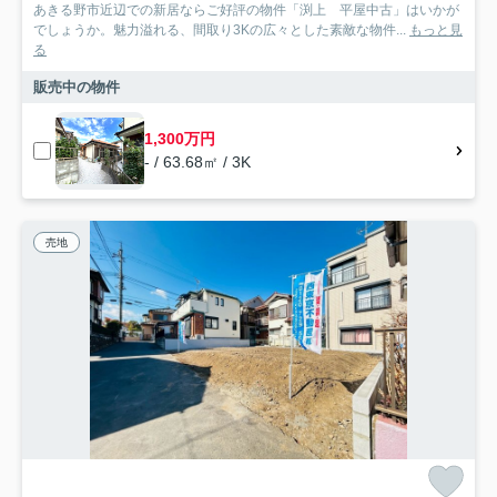
あきる野市近辺での新居ならご好評の物件「渕上 平屋中古」はいかが
でしょうか。魅力溢れる、間取り3Kの広々とした素敵な物件...
もっと見
る
販売中の物件
1,300万円
- / 63.68㎡ / 3K
売地