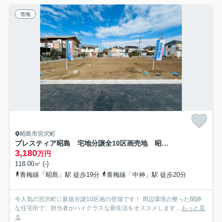
売地
昭島市宮沢町
プレスティア昭島 宅地分譲全10区画売地 昭島市宮沢町 6号区 建築条件なし
3,180
万円
118.00㎡ (-)
青梅線「昭島」駅 徒歩19分
青梅線「中神」駅 徒歩20分
今人気の宮沢町に新規分譲10区画の登場です！ 周辺環境の整った閑静
な住宅街で、担当者がハイクラスな新生活をオススメします...
もっと見
る