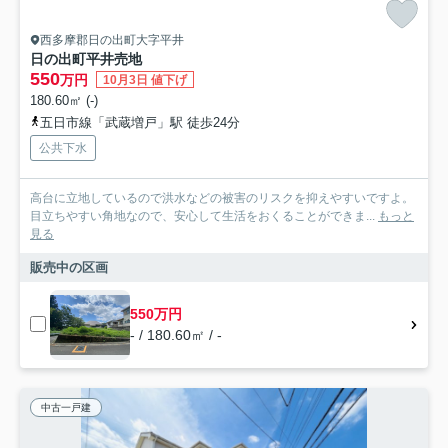
西多摩郡日の出町大字平井
日の出町平井売地
550
万円
10月3日 値下げ
180.60㎡ (-)
五日市線「武蔵増戸」駅 徒歩24分
公共下水
高台に立地しているので洪水などの被害のリスクを抑えやすいですよ。
目立ちやすい角地なので、安心して生活をおくることができま...
もっと
見る
販売中の区画
550万円
- / 180.60㎡ / -
中古一戸建