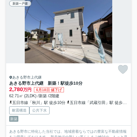
新築一戸建
あきる野市上代継
あきる野市上代継 新築！駅徒歩10分
2,780
万円
6月18日 値下げ
62.71㎡ (2LDK) /新築 /2階建
五日市線「秋川」駅 徒歩10分
五日市線「武蔵引田」駅 徒歩20分
耐震構造
公共下水
新築
あきる野市に特化した当社では、地域密着ならではの豊富な不動産情報