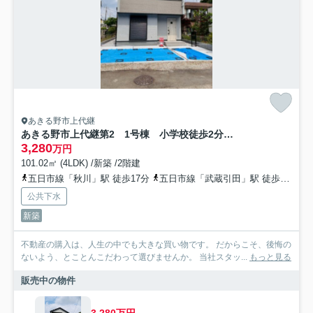
あきる野市上代継
あきる野市上代継第2 1号棟 小学校徒歩2分！子育てに安心の住環境☆
3,280
万円
101.02㎡ (4LDK) /新築 /2階建
五日市線「秋川」駅 徒歩17分
五日市線「武蔵引田」駅 徒歩18分
公共下水
新築
不動産の購入は、人生の中でも大きな買い物です。 だからこそ、後悔の
ないよう、とことんこだわって選びませんか。 当社スタッ...
もっと見る
販売中の物件