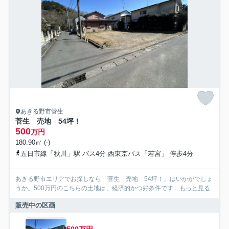
あきる野市菅生
菅生 売地 54坪！
500
万円
180.90㎡ (-)
五日市線「秋川」駅 バス4分 西東京バス「若宮」 停歩4分
あきる野市エリアでお探しなら「菅生 売地 54坪！」はいかがでしょ
うか。500万円のこちらの土地は、経済的かつ好条件です...
もっと見る
販売中の区画
500万円