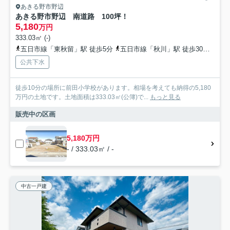
あきる野市野辺
あきる野市野辺 南道路 100坪！
5,180
万円
333.03㎡ (-)
五日市線「東秋留」駅 徒歩5分
五日市線「秋川」駅 徒歩30分
五日
公共下水
徒歩10分の場所に前田小学校があります。相場を考えても納得の5,180
万円の土地です。土地面積は333.03㎡(公簿)で...
もっと見る
販売中の区画
5,180万円
- / 333.03㎡ / -
中古一戸建