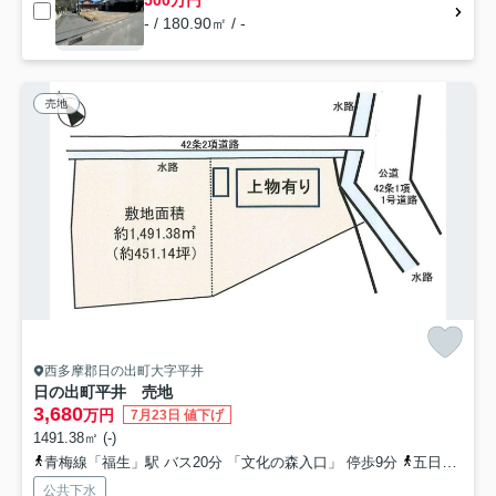
- / 180.90㎡ / -
売地
西多摩郡日の出町大字平井
日の出町平井 売地
3,680
万円
7月23日 値下げ
1491.38㎡ (-)
青梅線「福生」駅 バス20分 「文化の森入口」 停歩9分
五日市線「武蔵増戸」駅 徒歩28分
公共下水