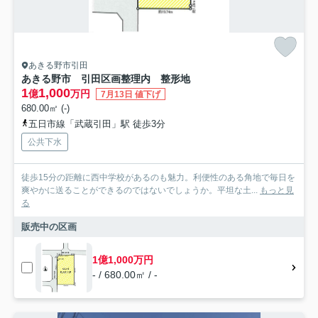
あきる野市引田
あきる野市 引田区画整理内 整形地
1
1,000
億
万円
7月13日 値下げ
680.00㎡ (-)
五日市線「武蔵引田」駅 徒歩3分
公共下水
徒歩15分の距離に西中学校があるのも魅力。利便性のある角地で毎日を
爽やかに送ることができるのではないでしょうか。平坦な土...
もっと見
る
販売中の区画
1億1,000万円
- / 680.00㎡ / -