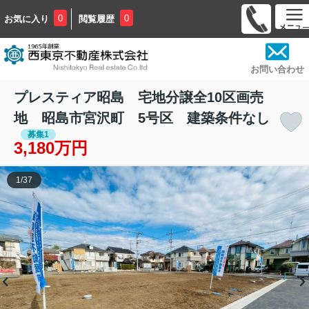
0
0
お気に入り
閲覧履歴
お問い合わせ
プレスティア昭島 宅地分譲全10区画売
地 昭島市宮沢町 5号区 建築条件なし
募集1
3,180万円
1
/
37