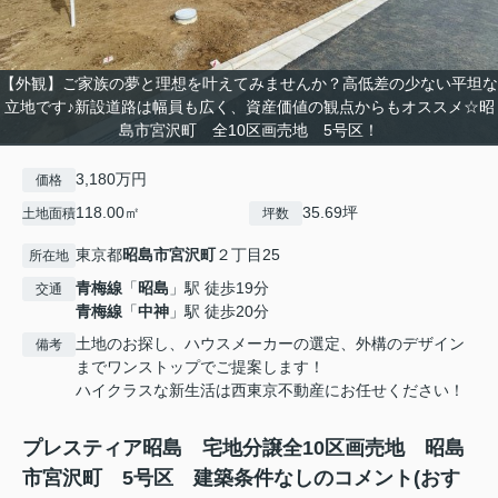
【外観】ご家族の夢と理想を叶えてみませんか？高低差の少ない平坦な
立地です♪新設道路は幅員も広く、資産価値の観点からもオススメ☆昭
島市宮沢町 全10区画売地 5号区！
3,180万円
価格
118.00㎡
35.69坪
土地面積
坪数
東京都
昭島市
宮沢町
２丁目25
所在地
青梅線
「
昭島
」駅 徒歩19分
交通
青梅線
「
中神
」駅 徒歩20分
土地のお探し、ハウスメーカーの選定、外構のデザイン
備考
までワンストップでご提案します！
ハイクラスな新生活は西東京不動産にお任せください！
プレスティア昭島 宅地分譲全10区画売地 昭島
市宮沢町 5号区 建築条件なしのコメント(おす