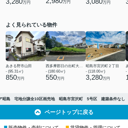
2,980
3,280
3,080
万円
万円
万円
よく見られている物件
あきる野市山田
西多摩郡日の出町大字平井
昭島市宮沢町２丁目
- (95.31㎡)
- (180.60㎡)
- (118.00㎡)
-
850
550
3,280
万円
万円
万円
ア昭島 宅地分譲全10区画売地 昭島市宮沢町 5号区 建築条件なし
ページトップに戻る
■
■
販売物件・売却について
賃貸物件・管理について