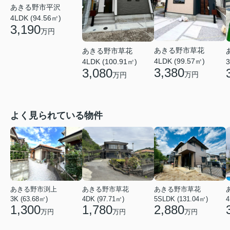
あきる野市平沢
4LDK (94.56㎡)
3,190
万円
あきる野市草花
あきる野市草花
4LDK (99.57㎡)
4LDK (100.91㎡)
3
3,380
3,080
万円
万円
よく見られている物件
あきる野市渕上
あきる野市草花
あきる野市草花
3K (63.68㎡)
4DK (97.71㎡)
5SLDK (131.04㎡)
4
1,300
1,780
2,880
万円
万円
万円