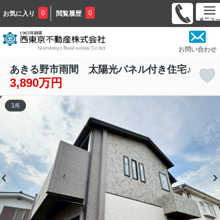
0
0
お気に入り
閲覧履歴
お問い合わせ
あきる野市雨間 太陽光パネル付き住宅♪
3,890万円
1
/
6