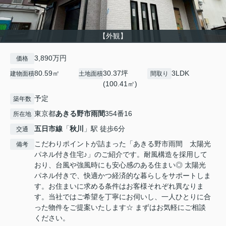
【外観】
3,890万円
価格
80.59㎡
30.37坪
3LDK
建物面積
土地面積
間取り
(100.41㎡)
予定
築年数
東京都
あきる野市
雨間
354番16
所在地
五日市線
「
秋川
」駅 徒歩6分
交通
こだわりポイントが詰まった「あきる野市雨間 太陽光
備考
パネル付き住宅♪」のご紹介です。耐風構造を採用して
おり、台風や強風時にも安心感のある住まい◎ 太陽光
パネル付きで、快適かつ経済的な暮らしをサポートしま
す。お住まいに求める条件はお客様それぞれ異なりま
す。当社ではご希望を丁寧にお伺いし、一人ひとりに合
った物件をご提案いたします☆ まずはお気軽にご相談
ください。